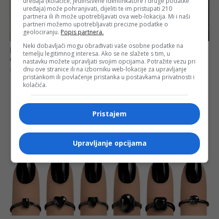
uređaja (kolačiće, jedinstvene identifikatore i druge podatke
uređaja) može pohranjivati, dijeliti te im pristupati 210
partnera ili ih može upotrebljavati ova web-lokacija. Mi i naši
partneri možemo upotrebljavati precizne podatke o
geolociranju.
Popis partnera.
Neki dobavljači mogu obrađivati vaše osobne podatke na
temelju legitimnog interesa. Ako se ne slažete s tim, u
nastavku možete upravljati svojim opcijama. Potražite vezu pri
dnu ove stranice ili na izborniku web-lokacije za upravljanje
pristankom ili povlačenje pristanka u postavkama privatnosti i
kolačića.
Pristajem
Upravljanje opcijama