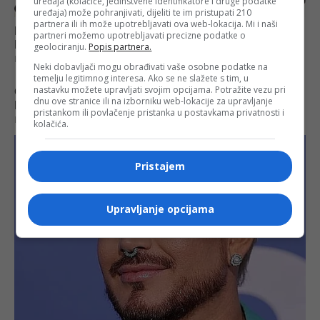
uređaja (kolačiće, jedinstvene identifikatore i druge podatke
uređaja) može pohranjivati, dijeliti te im pristupati 210
partnera ili ih može upotrebljavati ova web-lokacija. Mi i naši
partneri možemo upotrebljavati precizne podatke o
geolociranju.
Popis partnera.
Neki dobavljači mogu obrađivati vaše osobne podatke na
temelju legitimnog interesa. Ako se ne slažete s tim, u
nastavku možete upravljati svojim opcijama. Potražite vezu pri
dnu ove stranice ili na izborniku web-lokacije za upravljanje
pristankom ili povlačenje pristanka u postavkama privatnosti i
kolačića.
Pristajem
Upravljanje opcijama