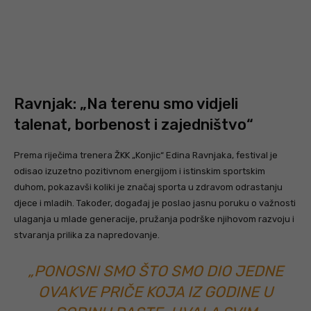
Ravnjak: „Na terenu smo vidjeli
talenat, borbenost i zajedništvo“
Prema riječima trenera ŽKK „Konjic“ Edina Ravnjaka, festival je
odisao izuzetno pozitivnom energijom i istinskim sportskim
duhom, pokazavši koliki je značaj sporta u zdravom odrastanju
djece i mladih. Također, događaj je poslao jasnu poruku o važnosti
ulaganja u mlade generacije, pružanja podrške njihovom razvoju i
stvaranja prilika za napredovanje.
„PONOSNI SMO ŠTO SMO DIO JEDNE
OVAKVE PRIČE KOJA IZ GODINE U