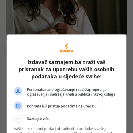
Izdavač saznajem.ba traži vaš
pristanak za upotrebu vaših osobnih
podataka u sljedeće svrhe:
Personalizirano oglašavanje i sadržaj, mjerenje
oglašavanja i sadržaja, uvidi u publiku i razvoj usluga
Pohrana i/ili pristup podacima na uređaju
Saznajte više
Vaši će se osobni podaci obrađivati, a podatke s vašeg