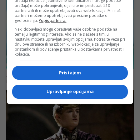
uređaja (kolačiće, jedinstvene identifikatore i druge podatke
uređaja) može pohranjivati, dijeliti te im pristupati 210
partnera ili ih može upotrebljavati ova web-lokacija. Mi i naši
partneri možemo upotrebljavati precizne podatke o
geolociranju.
Popis partnera.
Neki dobavljači mogu obrađivati vaše osobne podatke na
temelju legitimnog interesa. Ako se ne slažete s tim, u
nastavku možete upravljati svojim opcijama. Potražite vezu pri
dnu ove stranice ili na izborniku web-lokacije za upravljanje
pristankom ili povlačenje pristanka u postavkama privatnosti i
kolačića.
Pristajem
Upravljanje opcijama