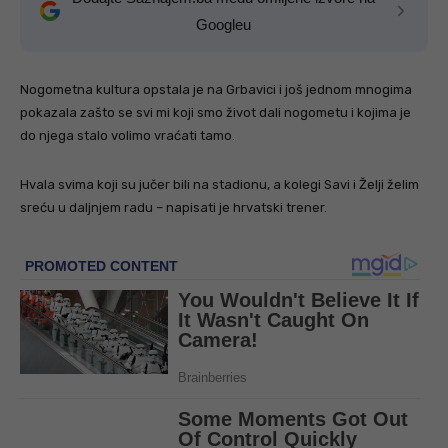
Googleu
Nogometna kultura opstala je na Grbavici i još jednom mnogima
pokazala zašto se svi mi koji smo život dali nogometu i kojima je
do njega stalo volimo vraćati tamo.
Hvala svima koji su jučer bili na stadionu, a kolegi Savi i Želji želim
sreću u daljnjem radu – napisati je hrvatski trener.