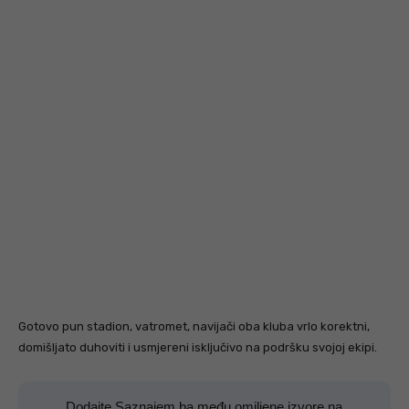
Gotovo pun stadion, vatromet, navijači oba kluba vrlo korektni,
domišljato duhoviti i usmjereni isključivo na podršku svojoj ekipi.
Dodajte Saznajem.ba među omiljene izvore na