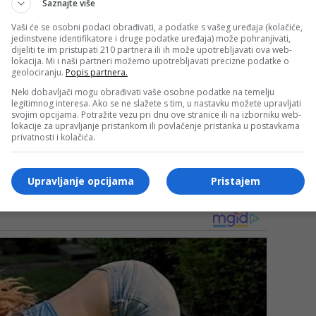
Saznajte više
 Meteorolog navodi da se do kraja radne sedmice očekuje
Vaši će se osobni podaci obrađivati, a podatke s vašeg uređaja (kolačiće,
 se ponovo približiti tipičnim majskim vrijednostima.
jedinstvene identifikatore i druge podatke uređaja) može pohranjivati,
dijeliti te im pristupati 210 partnera ili ih može upotrebljavati ova web-
lokacija. Mi i naši partneri možemo upotrebljavati precizne podatke o
mena još uvijek nije na vidiku. Prema trenutnim
geolociranju.
Popis partnera.
ćem dijelu zemlje mogle bi nastupiti tek tokom treće
Neki dobavljači mogu obrađivati vaše osobne podatke na temelju
legitimnog interesa. Ako se ne slažete s tim, u nastavku možete upravljati
svojim opcijama. Potražite vezu pri dnu ove stranice ili na izborniku web-
lokacije za upravljanje pristankom ili povlačenje pristanka u postavkama
privatnosti i kolačića.
ipično proljetno vrijeme uz izmjene sunčanih intervala i
Hercegovine.
Upravljanje opcijama
Pristajem