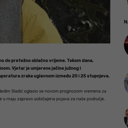
N
eno do pretežno oblačno vrijeme. Tokom dana,
inom. Vjetar je umjerene jačine južnog i
peratura zraka uglavnom između 20 i 25 stupnjeva.
Nedim Sladić oglasio se novom prognozom vremena za
eme u maju zapravo uobičajena pojava za naše područje.