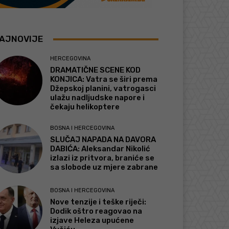
AJNOVIJE
HERCEGOVINA
DRAMATIČNE SCENE KOD
KONJICA: Vatra se širi prema
Džepskoj planini, vatrogasci
ulažu nadljudske napore i
čekaju helikoptere
BOSNA I HERCEGOVINA
SLUČAJ NAPADA NA DAVORA
DABIĆA: Aleksandar Nikolić
izlazi iz pritvora, braniće se
sa slobode uz mjere zabrane
BOSNA I HERCEGOVINA
Nove tenzije i teške riječi:
Dodik oštro reagovao na
izjave Heleza upućene