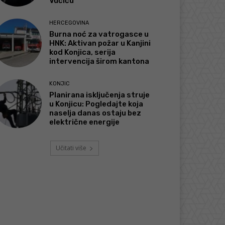
Vučiću
HERCEGOVINA
Burna noć za vatrogasce u
HNK: Aktivan požar u Kanjini
kod Konjica, serija
intervencija širom kantona
KONJIC
Planirana isključenja struje
u Konjicu: Pogledajte koja
naselja danas ostaju bez
električne energije
Učitati više