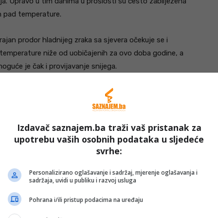
maja. Upravo u tim danima u prošlosti su često zabilježena
an pad temperature.
ajan prodor hladnijeg zraka sa sjevera očekuje se i
 temperature niže od uobičajenih za ovo doba godine, a
oguće je čak i provijavanje snijega.
Izdavač saznajem.ba traži vaš pristanak za
upotrebu vaših osobnih podataka u sljedeće
svrhe:
Personalizirano oglašavanje i sadržaj, mjerenje oglašavanja i
sadržaja, uvidi u publiku i razvoj usluga
Pohrana i/ili pristup podacima na uređaju