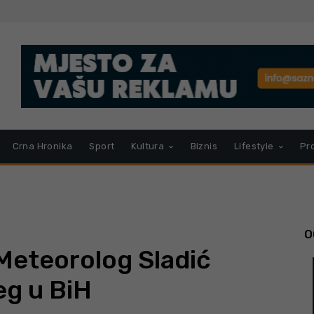
Crna Hronika
Sport
Kultura
Biznis
Lifestyle
Pr
O
 Meteorolog Sladić
eg u BiH