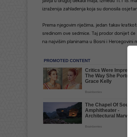
javlja u drugoj dekadi maja, između 11. i 15. 
izraženija zahlađenja koja su donosila osjet
Prema njegovim riječima, jedan takav kratkotr
sredinom ove sedmice. Taj prodor donijet će
na najvišim planinama u Bosni i Hercegovini m