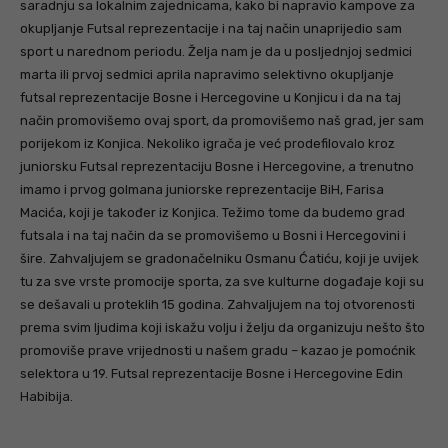
saradnju sa lokalnim zajednicama, kako bi napravio kampove za
okupljanje Futsal reprezentacije i na taj način unaprijedio sam
sport u narednom periodu. Želja nam je da u posljednjoj sedmici
marta ili prvoj sedmici aprila napravimo selektivno okupljanje
futsal reprezentacije Bosne i Hercegovine u Konjicu i da na taj
način promovišemo ovaj sport, da promovišemo naš grad, jer sam
porijekom iz Konjica. Nekoliko igrača je već prodefilovalo kroz
juniorsku Futsal reprezentaciju Bosne i Hercegovine, a trenutno
imamo i prvog golmana juniorske reprezentacije BiH, Farisa
Macića, koji je također iz Konjica. Težimo tome da budemo grad
futsala i na taj način da se promovišemo u Bosni i Hercegovini i
šire. Zahvaljujem se gradonačelniku Osmanu Ćatiću, koji je uvijek
tu za sve vrste promocije sporta, za sve kulturne događaje koji su
se dešavali u proteklih 15 godina. Zahvaljujem na toj otvorenosti
prema svim ljudima koji iskažu volju i želju da organizuju nešto što
promoviše prave vrijednosti u našem gradu – kazao je pomoćnik
selektora u 19. Futsal reprezentacije Bosne i Hercegovine Edin
Habibija.