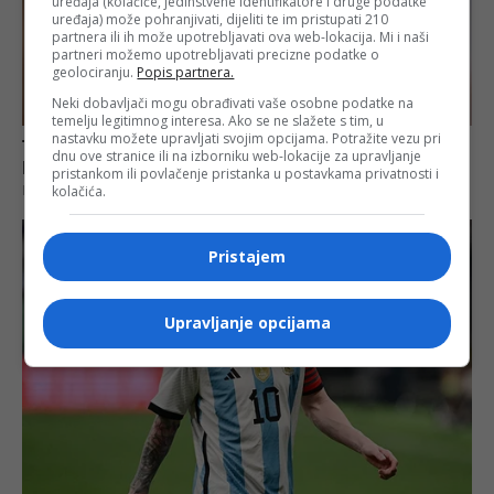
uređaja (kolačiće, jedinstvene identifikatore i druge podatke
uređaja) može pohranjivati, dijeliti te im pristupati 210
partnera ili ih može upotrebljavati ova web-lokacija. Mi i naši
partneri možemo upotrebljavati precizne podatke o
geolociranju.
Popis partnera.
Neki dobavljači mogu obrađivati vaše osobne podatke na
temelju legitimnog interesa. Ako se ne slažete s tim, u
nastavku možete upravljati svojim opcijama. Potražite vezu pri
dnu ove stranice ili na izborniku web-lokacije za upravljanje
pristankom ili povlačenje pristanka u postavkama privatnosti i
kolačića.
Pristajem
Upravljanje opcijama