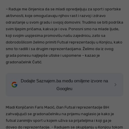
– Raduje me činjenica da se mladi opredjeljuju za sport i sportske
aktivnosti, koje omogućavaju njihov rast i razvoj i zdravo
odrastanje u svom gradu i svojoj domovini. Trudimo se biti podrška
svim lijepim pričama, kakva je i ova. Ponosni smo na mlade ljude,
koji svojim uspjesima promovišu našu zajednicu, zato sa
dobrodošlicom želimo primiti Futsal reprezentaciju u Konjicu, kako
smo to radilli i sa drugim reprezentacijama. Želimo da iz ovog
grada ponesu najljepše utiske i uspomene – kazao je
gradonačelnik Ćatić.
Dodajte Saznajem.ba među omiljene izvore na
Googleu
Mladi Konjičanin Faris Macić, član Futsal reprezentacije BiH
zahvaljujući se gradonačelniku na prijemu naglasio je kako je
futsal zanimljiv sport u kojem uživa sa prijateljima i koji ga je
doveo do reprezentacije. – Radujem se okupljanju u Konjicu tokom