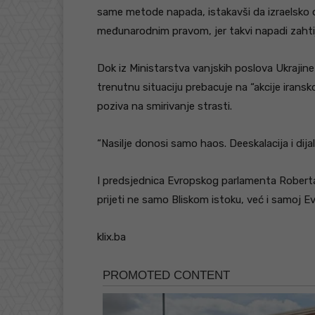
same metode napada, istakavši da izraelsko o
međunarodnim pravom, jer takvi napadi zahtij
Dok iz Ministarstva vanjskih poslova Ukrajine
trenutnu situaciju prebacuje na “akcije irans
poziva na smirivanje strasti.
“Nasilje donosi samo haos. Deeskalacija i dijalo
I predsjednica Evropskog parlamenta Roberta M
prijeti ne samo Bliskom istoku, već i samoj Ev
klix.ba