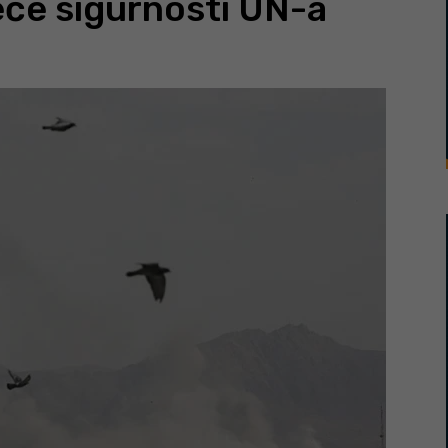
eće sigurnosti UN-a