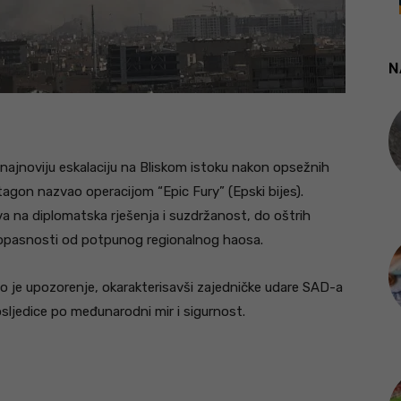
N
najnoviju eskalaciju na Bliskom istoku nakon opsežnih
ntagon nazvao operacijom “Epic Fury” (Epski bijes).
iva na diplomatska rješenja i suzdržanost, do oštrih
opasnosti od potpunog regionalnog haosa.
 je upozorenje, okarakterisavši zajedničke udare SAD-a
posljedice po međunarodni mir i sigurnost.