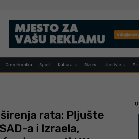
Crna Hronika
Sport
Kultura
Biznis
Lifestyle
Pr
O
širenja rata: Pljušte
SAD-a i Izraela,