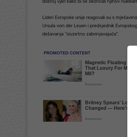
dobroj vjeri kako bi se okončali njihov nuklea
Lideri Evropske unije reagovali su s mješavi
Ursula von der Leyen i predsjednik Evropskog 
dešavanja “izuzetno zabrinjavajuća”.