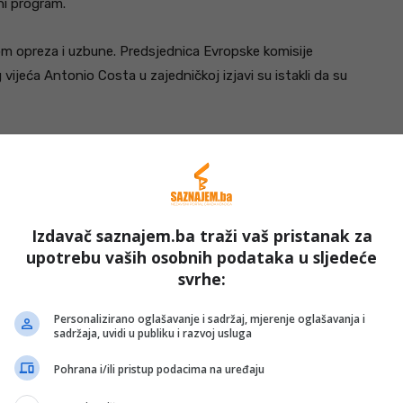
rni program.
nom opreza i uzbune. Predsjednica Evropske komisije
vijeća Antonio Costa u zajedničkoj izjavi su istakli da su
Izdavač saznajem.ba traži vaš pristanak za
upotrebu vaših osobnih podataka u sljedeće
svrhe:
Personalizirano oglašavanje i sadržaj, mjerenje oglašavanja i
sadržaja, uvidi u publiku i razvoj usluga
Pohrana i/ili pristup podacima na uređaju