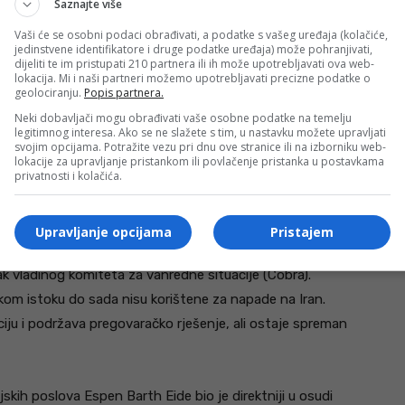
Saznajte više
avajući da je od kritične važnosti osigurati nuklearnu
porazuma o neširenju oružja.
Vaši će se osobni podaci obrađivati, a podatke s vašeg uređaja (kolačiće,
jedinstvene identifikatore i druge podatke uređaja) može pohranjivati,
dijeliti te im pristupati 210 partnera ili ih može upotrebljavati ova web-
lokacija. Mi i naši partneri možemo upotrebljavati precizne podatke o
a je nešto oštriji ton prema Teheranu. Iako je situaciju
geolociranju.
Popis partnera.
sjetila je da je iranski režim “ubio hiljade ljudi” te da
Neki dobavljači mogu obrađivati vaše osobne podatke na temelju
a ozbiljnu prijetnju globalnoj sigurnosti. Kallas je
legitimnog interesa. Ako se ne slažete s tim, u nastavku možete upravljati
svojim opcijama. Potražite vezu pri dnu ove stranice ili na izborniku web-
 u Crvenom moru u stanju visoke pripravnosti.
lokacije za upravljanje pristankom ili povlačenje pristanka u postavkama
privatnosti i kolačića.
liži saveznici Washingtona, zvanična Velika Britanija nije
Upravljanje opcijama
Pristajem
k vladinog komiteta za vanredne situacije (Cobra).
kom istoku do sada nisu korištene za napade na Iran.
ciju i podržava pregovaračko rješenje, ali ostaje spreman
jskih poslova Espen Barth Eide bio je direktniji u osudi