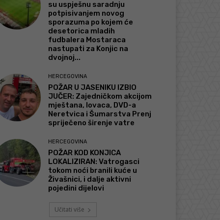
su uspješnu saradnju
potpisivanjem novog
sporazuma po kojem će
desetorica mladih
fudbalera Mostaraca
nastupati za Konjic na
dvojnoj...
HERCEGOVINA
POŽAR U JASENIKU IZBIO
JUČER: Zajedničkom akcijom
mještana, lovaca, DVD-a
Neretvica i Šumarstva Prenj
spriječeno širenje vatre
HERCEGOVINA
POŽAR KOD KONJICA
LOKALIZIRAN: Vatrogasci
tokom noći branili kuće u
Živašnici, i dalje aktivni
pojedini dijelovi
Učitati više