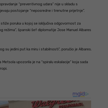
pravdanje “preventivnog udara” nije u skladu s
evaju postojanje “neposredne i trenutne prijetnje”.
 stiže poruka u kojoj se isključiva odgovornost za
kog režima”, španski šef diplomatije Jose Manuel Albares
g su jedini put ka miru i stabilnosti”, poručio je Albares.
etsola upozorila je na “spiralu eskalacije” koja sada
ropi.