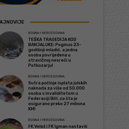
AJNOVIJE
BOSNA I HERCEGOVINA
TEŠKA TRAGEDIJA KOD
BANJALUKE: Poginuo 23-
godišnji mladić, a jedna
osoba povrijeđena u
stravičnoj nesreći u
Potkozarju!
BOSNA I HERCEGOVINA
Sutra počinje isplata julskih
naknada za više od 50.000
osoba s invaliditetom u
Federaciji BiH, za šta je
osigurano preko 27 miliona
KM!
BOSNA I HERCEGOVINA
FK Velež i FK Igman nastavili