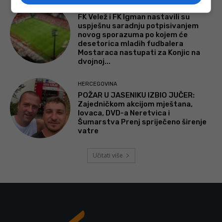
BOSNA I HERCEGOVINA
FK Velež i FK Igman nastavili su
uspješnu saradnju potpisivanjem
novog sporazuma po kojem će
desetorica mladih fudbalera
Mostaraca nastupati za Konjic na
dvojnoj...
HERCEGOVINA
POŽAR U JASENIKU IZBIO JUČER:
Zajedničkom akcijom mještana,
lovaca, DVD-a Neretvica i
Šumarstva Prenj spriječeno širenje
vatre
Učitati više