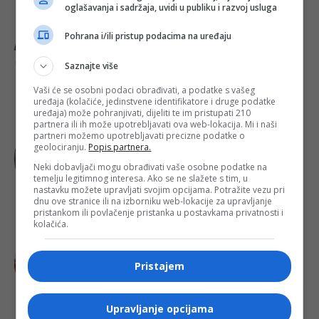
oglašavanja i sadržaja, uvidi u publiku i razvoj usluga
Pohrana i/ili pristup podacima na uređaju
SMRTOVNICE
Novalić (Huso) Ibrahim
Saznajte više
Vaši će se osobni podaci obrađivati, a podatke s vašeg
uređaja (kolačiće, jedinstvene identifikatore i druge podatke
uređaja) može pohranjivati, dijeliti te im pristupati 210
partnera ili ih može upotrebljavati ova web-lokacija. Mi i naši
BOSNA I HERCEGOVINA
partneri možemo upotrebljavati precizne podatke o
TEŠKA TRAGEDIJA KOD BANJALUKE:
geolociranju.
Popis partnera.
Poginuo 23-godišnji mladić, a jedna
Neki dobavljači mogu obrađivati vaše osobne podatke na
osoba povrijeđena u stravičnoj
temelju legitimnog interesa. Ako se ne slažete s tim, u
nesreći u Potkozarju!
nastavku možete upravljati svojim opcijama. Potražite vezu pri
dnu ove stranice ili na izborniku web-lokacije za upravljanje
pristankom ili povlačenje pristanka u postavkama privatnosti i
kolačića.
BOSNA I HERCEGOVINA
Sutra počinje isplata julskih naknada
za više od 50.000 osoba s
Pristajem
invaliditetom u Federaciji BiH, za
šta je osigurano preko 27 miliona KM!
Upravljanje opcijama