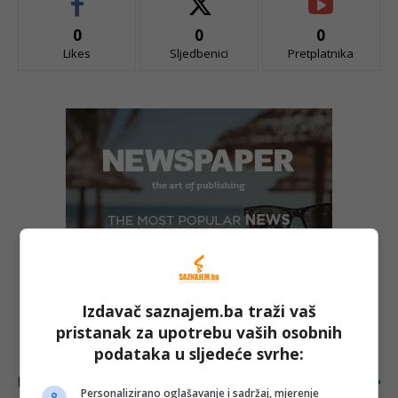
0
0
0
Likes
Sljedbenici
Pretplatnika
Izdavač saznajem.ba traži vaš
pristanak za upotrebu vaših osobnih
podataka u sljedeće svrhe:
LATEST ARTICLES
Personalizirano oglašavanje i sadržaj, mjerenje