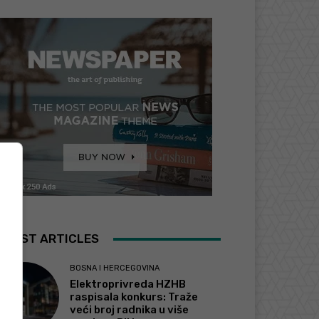
ATEST ARTICLES
BOSNA I HERCEGOVINA
Elektroprivreda HZHB
raspisala konkurs: Traže
veći broj radnika u više