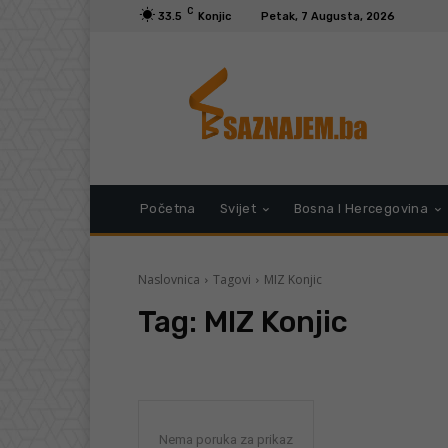
C
33.5
Konjic
Petak, 7 Augusta, 2026
Početna
Svijet
Bosna I Hercegovina
Naslovnica
Tagovi
MIZ Konjic
Tag:
MIZ Konjic
Nema poruka za prikaz