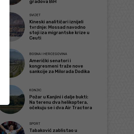
gradova BiH
SVIJET
Kineski analitičari iznijeli
tvrdnje: Mossad navodno
stoji iza migrantske krize u
Ceuti
BOSNA I HERCEGOVINA
Američki senatori i
kongresmeni traže nove
sankcije za Milorada Dodika
KONJIC
Požar u Kanjini i dalje bukti:
Na terenu dva helikoptera,
očekuju se i dva Air Tractora
SPORT
Tabaković zablistao u