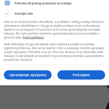
Pohrana i/ili pristup podacima na uređaju
Saznajte više
Vaši će se osobni podaci obrađivati, a podatke s vašeg uređaja (kolačiće,
jedinstvene identifikatore i druge podatke uređaja) može pohranjivati,
dijeliti te im pristupati 210 partnera ili ih može upotrebljavati ova web-
lokacija. Mi i naši partneri možemo upotrebljavati precizne podatke o
geolociranju.
Popis partnera.
Neki dobavljači mogu obrađivati vaše osobne podatke na temelju
legitimnog interesa. Ako se ne slažete s tim, u nastavku možete upravljati
svojim opcijama. Potražite vezu pri dnu ove stranice ili na izborniku web-
lokacije za upravljanje pristankom ili povlačenje pristanka u postavkama
privatnosti i kolačića.
Upravljanje opcijama
Pristajem