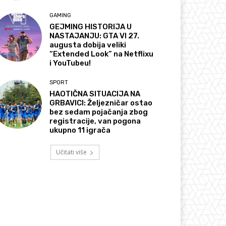
GAMING
GEJMING HISTORIJA U
NASTAJANJU: GTA VI 27.
augusta dobija veliki
“Extended Look” na Netflixu
i YouTubeu!
SPORT
HAOTIČNA SITUACIJA NA
GRBAVICI: Željezničar ostao
bez sedam pojačanja zbog
registracije, van pogona
ukupno 11 igrača
Učitati više