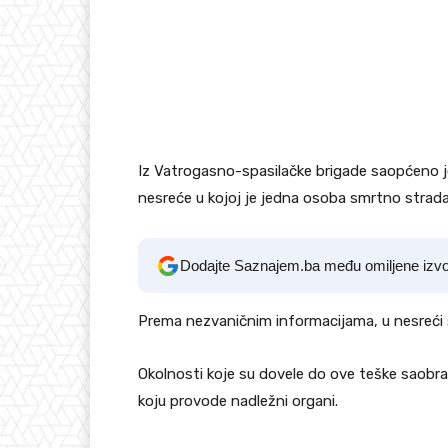
Iz Vatrogasno-spasilačke brigade saopćeno je 
nesreće u kojoj je jedna osoba smrtno stradal
Dodajte Saznajem.ba među omiljene izv
Prema nezvaničnim informacijama, u nesreći 
Okolnosti koje su dovele do ove teške saobra
koju provode nadležni organi.