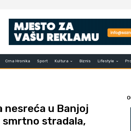
Crna Hronika
Sport
Kultura
Biznis
Lifestyle
Pr
O
 nesreća u Banjoj
 smrtno stradala,