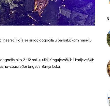
N
j nesreći koja se sinoć dogodila u banjalučkom naselju
odila oko 21:12 sati u ulici Kragujevačkih i kraljevačkih
ogasno-spasilačke brigade Banja Luka.