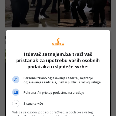
Izdavač saznajem.ba traži vaš
pristanak za upotrebu vaših osobnih
podataka u sljedeće svrhe:
Personalizirano oglašavanje i sadržaj, mjerenje
oglašavanja i sadržaja, uvidi u publiku i razvoj usluga
Pohrana i/ili pristup podacima na uređaju
Saznajte više
Vaši će se osobni podaci obrađivati, a podatke s vašeg