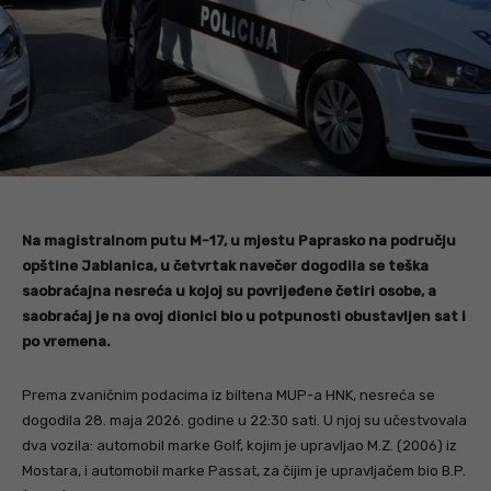
Na magistralnom putu M-17, u mjestu Paprasko na području
opštine Jablanica, u četvrtak navečer dogodila se teška
saobraćajna nesreća u kojoj su povrijeđene četiri osobe, a
saobraćaj je na ovoj dionici bio u potpunosti obustavljen sat i
po vremena.
Prema zvaničnim podacima iz biltena MUP-a HNK, nesreća se
dogodila 28. maja 2026. godine u 22:30 sati. U njoj su učestvovala
dva vozila: automobil marke Golf, kojim je upravljao M.Z. (2006) iz
Mostara, i automobil marke Passat, za čijim je upravljačem bio B.P.