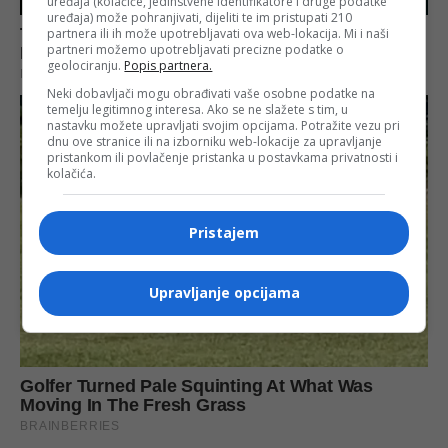
uređaja (kolačiće, jedinstvene identifikatore i druge podatke
uređaja) može pohranjivati, dijeliti te im pristupati 210
partnera ili ih može upotrebljavati ova web-lokacija. Mi i naši
partneri možemo upotrebljavati precizne podatke o
geolociranju.
Popis partnera.
Neki dobavljači mogu obrađivati vaše osobne podatke na
temelju legitimnog interesa. Ako se ne slažete s tim, u
nastavku možete upravljati svojim opcijama. Potražite vezu pri
dnu ove stranice ili na izborniku web-lokacije za upravljanje
pristankom ili povlačenje pristanka u postavkama privatnosti i
kolačića.
Pristajem
Upravljanje opcijama