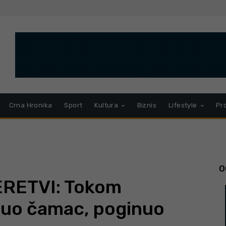
Crna Hronika
Sport
Kultura
Biznis
Lifestyle
Pr
O
RETVI: Tokom
nuo čamac, poginuo