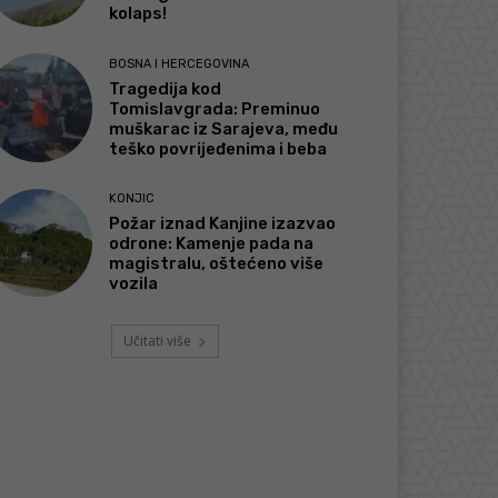
kolaps!
BOSNA I HERCEGOVINA
Tragedija kod
Tomislavgrada: Preminuo
muškarac iz Sarajeva, među
teško povrijeđenima i beba
KONJIC
Požar iznad Kanjine izazvao
odrone: Kamenje pada na
magistralu, oštećeno više
vozila
Učitati više