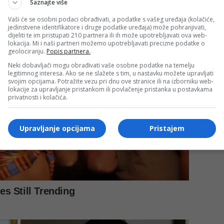
Saznajte više
Vaši će se osobni podaci obrađivati, a podatke s vašeg uređaja (kolačiće,
jedinstvene identifikatore i druge podatke uređaja) može pohranjivati,
dijeliti te im pristupati 210 partnera ili ih može upotrebljavati ova web-
lokacija. Mi i naši partneri možemo upotrebljavati precizne podatke o
geolociranju.
Popis partnera.
Neki dobavljači mogu obrađivati vaše osobne podatke na temelju
legitimnog interesa. Ako se ne slažete s tim, u nastavku možete upravljati
svojim opcijama. Potražite vezu pri dnu ove stranice ili na izborniku web-
lokacije za upravljanje pristankom ili povlačenje pristanka u postavkama
privatnosti i kolačića.
Upravljanje opcijama
Pristajem