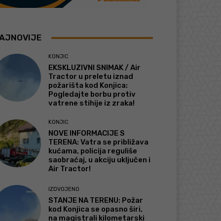
AJNOVIJE
KONJIC
EKSKLUZIVNI SNIMAK / Air
Tractor u preletu iznad
požarišta kod Konjica:
Pogledajte borbu protiv
vatrene stihije iz zraka!
KONJIC
NOVE INFORMACIJE S
TERENA: Vatra se približava
kućama, policija reguliše
saobraćaj, u akciju uključen i
Air Tractor!
IZDVOJENO
STANJE NA TERENU: Požar
kod Konjica se opasno širi,
na magistrali kilometarski