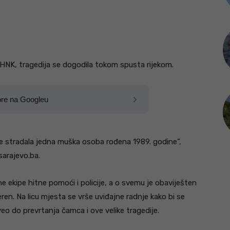
HNK, tragedija se dogodila tokom spusta rijekom.
ore na Googleu
je stradala jedna muška osoba rođena 1989. godine“,
sarajevo.ba.
ekipe hitne pomoći i policije, a o svemu je obaviješten
teren. Na licu mjesta se vrše uviđajne radnje kako bi se
veo do prevrtanja čamca i ove velike tragedije.