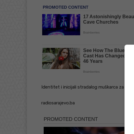
Identitet i inicijali stradalog muškarca za sa
radiosarajevo.ba