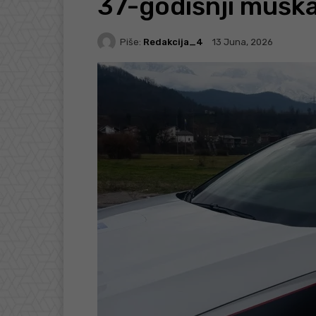
37-godišnji mušk
Piše:
Redakcija_4
13 Juna, 2026