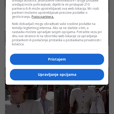
uređaja (kolačiće, jedinstvene identifikatore i druge podatke
uređaja) može pohranjivati, dijeliti te im pristupati 210
partnera ili ih može upotrebljavati ova web-lokacija. Mi i naši
partneri možemo upotrebljavati precizne podatke o
geolociranju.
Popis partnera.
Neki dobavljači mogu obrađivati vaše osobne podatke na
temelju legitimnog interesa. Ako se ne slažete s tim, u
nastavku možete upravljati svojim opcijama. Potražite vezu pri
dnu ove stranice ili na izborniku web-lokacije za upravljanje
pristankom ili povlačenje pristanka u postavkama privatnosti i
kolačića.
Pristajem
Upravljanje opcijama