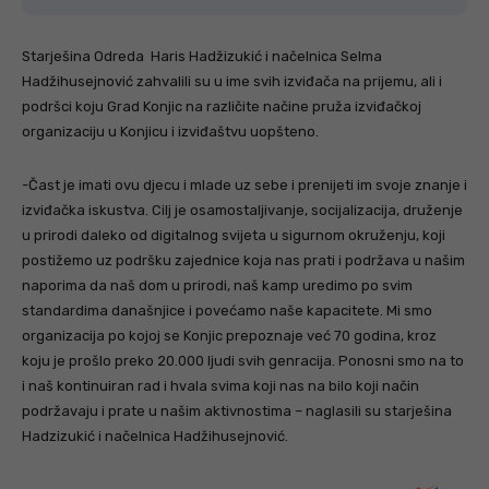
Starješina Odreda Haris Hadžizukić i načelnica Selma
Hadžihusejnović zahvalili su u ime svih izviđača na prijemu, ali i
podršci koju Grad Konjic na različite načine pruža izviđačkoj
organizaciju u Konjicu i izviđaštvu uopšteno.
-Čast je imati ovu djecu i mlade uz sebe i prenijeti im svoje znanje i
izviđačka iskustva. Cilj je osamostaljivanje, socijalizacija, druženje
u prirodi daleko od digitalnog svijeta u sigurnom okruženju, koji
postižemo uz podršku zajednice koja nas prati i podržava u našim
naporima da naš dom u prirodi, naš kamp uredimo po svim
standardima današnjice i povećamo naše kapacitete. Mi smo
organizacija po kojoj se Konjic prepoznaje već 70 godina, kroz
koju je prošlo preko 20.000 ljudi svih genracija. Ponosni smo na to
i naš kontinuiran rad i hvala svima koji nas na bilo koji način
podržavaju i prate u našim aktivnostima – naglasili su starješina
Hadzizukić i načelnica Hadžihusejnović.