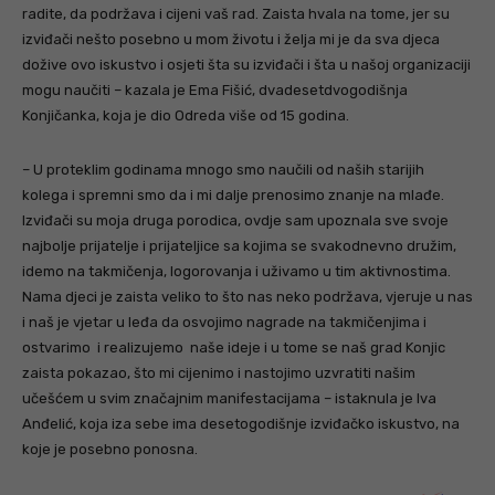
radite, da podržava i cijeni vaš rad. Zaista hvala na tome, jer su
izviđači nešto posebno u mom životu i želja mi je da sva djeca
dožive ovo iskustvo i osjeti šta su izviđači i šta u našoj organizaciji
mogu naučiti – kazala je Ema Fišić, dvadesetdvogodišnja
Konjičanka, koja je dio Odreda više od 15 godina.
– U proteklim godinama mnogo smo naučili od naših starijih
kolega i spremni smo da i mi dalje prenosimo znanje na mlađe.
Izviđači su moja druga porodica, ovdje sam upoznala sve svoje
najbolje prijatelje i prijateljice sa kojima se svakodnevno družim,
idemo na takmičenja, logorovanja i uživamo u tim aktivnostima.
Nama djeci je zaista veliko to što nas neko podržava, vjeruje u nas
i naš je vjetar u leđa da osvojimo nagrade na takmičenjima i
ostvarimo i realizujemo naše ideje i u tome se naš grad Konjic
zaista pokazao, što mi cijenimo i nastojimo uzvratiti našim
učešćem u svim značajnim manifestacijama – istaknula je Iva
Anđelić, koja iza sebe ima desetogodišnje izviđačko iskustvo, na
koje je posebno ponosna.