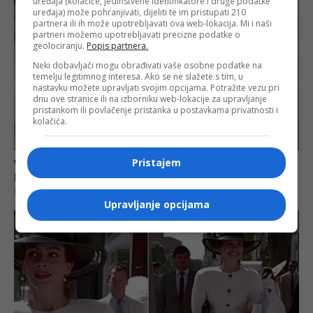
uređaja (kolačiće, jedinstvene identifikatore i druge podatke
uređaja) može pohranjivati, dijeliti te im pristupati 210
partnera ili ih može upotrebljavati ova web-lokacija. Mi i naši
partneri možemo upotrebljavati precizne podatke o
geolociranju.
Popis partnera.
Neki dobavljači mogu obrađivati vaše osobne podatke na
temelju legitimnog interesa. Ako se ne slažete s tim, u
nastavku možete upravljati svojim opcijama. Potražite vezu pri
dnu ove stranice ili na izborniku web-lokacije za upravljanje
pristankom ili povlačenje pristanka u postavkama privatnosti i
kolačića.
Pristajem
Upravljanje opcijama