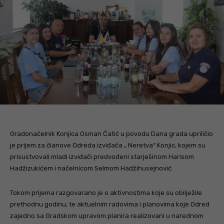
Gradonačelnik Konjica Osman Ćatić u povodu Dana grada upriličio
je prijem za članove Odreda izviđača „ Neretva“ Konjic, kojem su
prisustvovali mladi izviđači predvođeni starješinom Harisom
Hadžizukićem i načelnicom Selmom Hadžihusejnović.
Tokom prijema razgovarano je o aktivnostima koje su obilježile
prethodnu godinu, te aktuelnim radovima i planovima koje Odred
zajedno sa Gradskom upravom planira realizovani u narednom