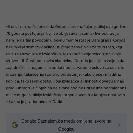
-S obzirom na činjenicu da Odred slavi značajan jubilej ove godine
70 godina postojanja, koji se obilježava nizom aktivnosti, želja
nam je da tim povodom u okviru manifestacije Dani grada Konjica,
našim vrijednim izviđačima uručimo zahvalnicu za trud i rad, koji
ulažu u razvoj kako izviđaštva, tako i naše zajednice kroz svoje
aktivnosti. Čestitamo svim članovima Odreda jubilej, sa željom da
zajedničkim snagama i u budućnosti stvaramo uslove za susrete,
druženja, takmičenja i zdravo odrastanje, kako djece i mladih iz
Konjica, tako i svih gostiju koje izviđačke aktivnosti dovedu u naš
grad. Ohrabruje činjenica da svake godine Odred ima podmladak i
da se duga tradicija izviđačkog organizovanja u Konjicu nastavlja
– kazao je gradonačelnik Ćatić.
Dodajte Saznajem.ba među omiljene izvore na
Googleu