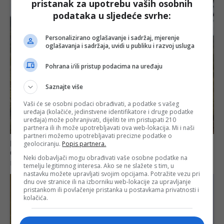
pristanak za upotrebu vaših osobnih
podataka u sljedeće svrhe:
Personalizirano oglašavanje i sadržaj, mjerenje
oglašavanja i sadržaja, uvidi u publiku i razvoj usluga
Pohrana i/ili pristup podacima na uređaju
Saznajte više
Vaši će se osobni podaci obrađivati, a podatke s vašeg
uređaja (kolačiće, jedinstvene identifikatore i druge podatke
uređaja) može pohranjivati, dijeliti te im pristupati 210
partnera ili ih može upotrebljavati ova web-lokacija. Mi i naši
partneri možemo upotrebljavati precizne podatke o
geolociranju.
Popis partnera.
Neki dobavljači mogu obrađivati vaše osobne podatke na
temelju legitimnog interesa. Ako se ne slažete s tim, u
nastavku možete upravljati svojim opcijama. Potražite vezu pri
dnu ove stranice ili na izborniku web-lokacije za upravljanje
pristankom ili povlačenje pristanka u postavkama privatnosti i
kolačića.