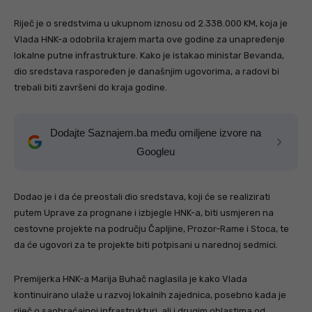
Riječ je o sredstvima u ukupnom iznosu od 2.338.000 KM, koja je
Vlada HNK-a odobrila krajem marta ove godine za unapređenje
lokalne putne infrastrukture. Kako je istakao ministar Bevanda,
dio sredstava raspoređen je današnjim ugovorima, a radovi bi
trebali biti završeni do kraja godine.
Dodajte Saznajem.ba među omiljene izvore na
Googleu
Dodao je i da će preostali dio sredstava, koji će se realizirati
putem Uprave za prognane i izbjegle HNK-a, biti usmjeren na
cestovne projekte na području Čapljine, Prozor-Rame i Stoca, te
da će ugovori za te projekte biti potpisani u narednoj sedmici.
Premijerka HNK-a Marija Buhač naglasila je kako Vlada
kontinuirano ulaže u razvoj lokalnih zajednica, posebno kada je
riječ o saobraćajnoj infrastrukturi, ali i drugim oblastima od