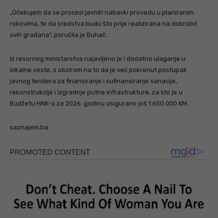
„Očekujem da se procesi javnih nabavki provedu u planiranim
rokovima, te da sredstva budu što prije realizirana na dobrobit
svih građana“, poručila je Buhač.
Iz resornog ministarstva najavljeno je i dodatno ulaganje u
lokalne ceste, s obzirom na to da je već pokrenut postupak
javnog tendera za finansiranje i sufinansiranje sanacije,
rekonstrukcije i izgradnje putne infrastrukture, za što je u
Budžetu HNK-a za 2026. godinu osigurano još 1.650.000 KM.
saznajem.ba