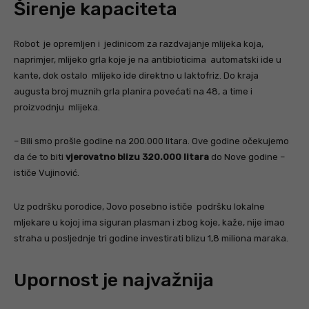
Širenje kapaciteta
Robot je opremljen i jedinicom za razdvajanje mlijeka koja,
naprimjer, mlijeko grla koje je na antibioticima automatski ide u
kante, dok ostalo mlijeko ide direktno u laktofriz. Do kraja
augusta broj muznih grla planira povećati na 48, a time i
proizvodnju mlijeka.
– Bili smo prošle godine na 200.000 litara. Ove godine očekujemo
da će to biti
vjerovatno blizu 320.000 litara
do Nove godine –
ističe Vujinović.
Uz podršku porodice, Jovo posebno ističe podršku lokalne
mljekare u kojoj ima siguran plasman i zbog koje, kaže, nije imao
straha u posljednje tri godine investirati blizu 1,8 miliona maraka.
Upornost je najvažnija