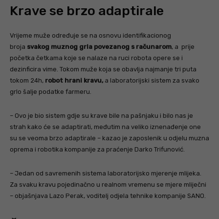
Krave se brzo adaptirale
Vrijeme muže određuje se na osnovu identifikacionog
broja
svakog muznog grla povezanog s računarom
, a prije
početka četkama koje se nalaze na ruci robota opere se i
dezinficira vime. Tokom muže koja se obavlja najmanje tri puta
tokom 24h,
robot hrani kravu,
a laboratorijski sistem za svako
grlo šalje podatke farmeru.
– Ovo je bio sistem gdje su krave bile na pašnjaku i bilo nas je
strah kako će se adaptirati, međutim na veliko iznenađenje one
su se veoma brzo adaptirale – kazao je zaposlenik u odjelu muzna
oprema i robotika kompanije za praćenje Darko Trifunović.
– Jedan od savremenih sistema laboratorijsko mjerenje mlijeka.
Za svaku kravu pojedinačno u realnom vremenu se mjere mliječni
– objašnjava Lazo Perak, voditelj odjela tehnike kompanije SANO.