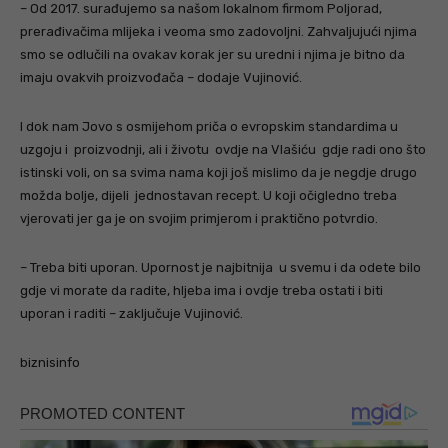
– Od 2017. surađujemo sa našom lokalnom firmom Poljorad,
prerađivačima mlijeka i veoma smo zadovoljni. Zahvaljujući njima
smo se odlučili na ovakav korak jer su uredni i njima je bitno da
imaju ovakvih proizvođača – dodaje Vujinović.
I dok nam Jovo s osmijehom priča o evropskim standardima u
uzgoju i proizvodnji, ali i životu ovdje na Vlašiću gdje radi ono što
istinski voli, on sa svima nama koji još mislimo da je negdje drugo
možda bolje, dijeli jednostavan recept. U koji očigledno treba
vjerovati jer ga je on svojim primjerom i praktično potvrdio.
– Treba biti uporan. Upornost je najbitnija u svemu i da odete bilo
gdje vi morate da radite, hljeba ima i ovdje treba ostati i biti
uporan i raditi – zaključuje Vujinović.
biznisinfo