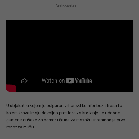
U objekat u kojem je osiguran vrhunski komfor bez stresa i u
kojem krave imaju dovoljno prostora za kretanje, te udobne
gumene dušeke za odmor i četke za masažu, instaliran je prvo
robot za mužu.