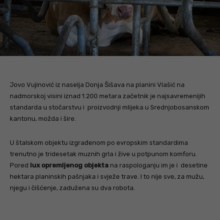
Jovo Vujinović iz naselja Donja Šišava na planini Vlašić na
nadmorskoj visini iznad 1.200 metara začetnik je najsavremenijih
standarda u stočarstvu i proizvodnji mlijeka u Srednjobosanskom
kantonu, možda i šire.
U štalskom objektu izgrađenom po evropskim standardima
trenutno je tridesetak muznih grla i žive u potpunom komforu.
Pored
lux opremljenog objekta
na raspologanju im je i desetine
hektara planinskih pašnjaka i svježe trave. I to nije sve, za mužu,
njegu i čišćenje, zadužena su dva robota.