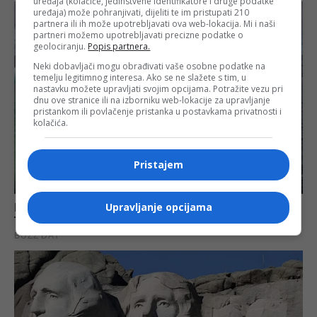
uređaja (kolačiće, jedinstvene identifikatore i druge podatke
uređaja) može pohranjivati, dijeliti te im pristupati 210
partnera ili ih može upotrebljavati ova web-lokacija. Mi i naši
partneri možemo upotrebljavati precizne podatke o
geolociranju.
Popis partnera.
Neki dobavljači mogu obrađivati vaše osobne podatke na
temelju legitimnog interesa. Ako se ne slažete s tim, u
nastavku možete upravljati svojim opcijama. Potražite vezu pri
dnu ove stranice ili na izborniku web-lokacije za upravljanje
pristankom ili povlačenje pristanka u postavkama privatnosti i
kolačića.
Pristajem
Upravljanje opcijama