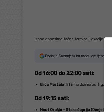
Ispod donosimo tačne termine i lokacije obu
Dodajte Saznajem.ba među omiljene izv
Od 16:00 do 22:00 sati:
Ulica Maršala Tita
(na dionici od Trga drž
Od 19:15 sati:
Most Orašje – Stara ćuprija (Donje Polje