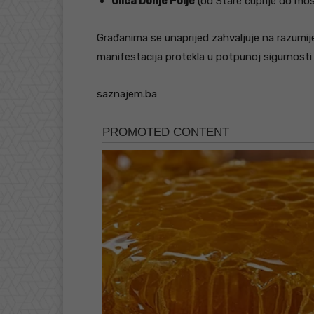
Ulica Donje Polje
(od Stare ćuprije do mo
Građanima se unaprijed zahvaljuje na razumije
manifestacija protekla u potpunoj sigurnosti 
saznajem.ba