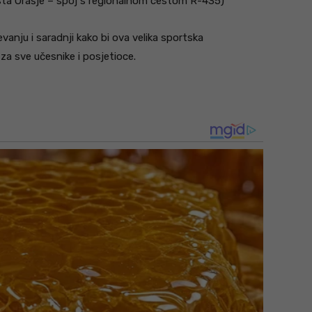
sta Orašje – spoj s regionalnom cestom R-435)
vanju i saradnji kako bi ova velika sportska
za sve učesnike i posjetioce.