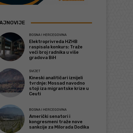
AJNOVIJE
BOSNA I HERCEGOVINA
Elektroprivreda HZHB
raspisala konkurs: Traže
veći broj radnika u više
gradova BiH
SVIJET
Kineski analitičari iznijeli
tvrdnje: Mossad navodno
stoji iza migrantske krize u
Ceuti
BOSNA I HERCEGOVINA
Američki senatori i
kongresmeni traže nove
sankcije za Milorada Dodika