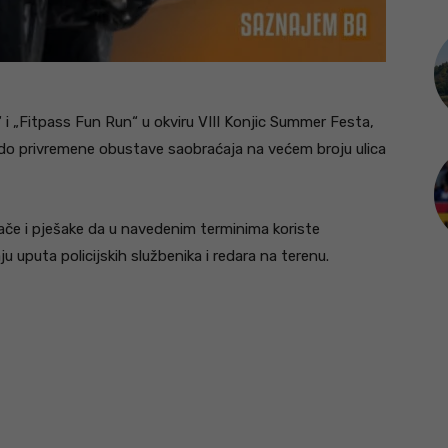
 i „Fitpass Fun Run“ u okviru VIII Konjic Summer Festa,
će do privremene obustave saobraćaja na većem broju ulica
zače i pješake da u navedenim terminima koriste
u uputa policijskih službenika i redara na terenu.