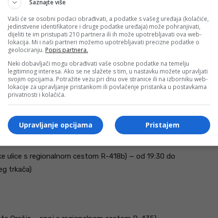
Saznajte više
Polje – okretište kod benzinske pumpe Hari
— od 19:15
Vaši će se osobni podaci obrađivati, a podatke s vašeg uređaja (kolačiće,
jedinstvene identifikatore i druge podatke uređaja) može pohranjivati,
dijeliti te im pristupati 210 partnera ili ih može upotrebljavati ova web-
lokacija. Mi i naši partneri možemo upotrebljavati precizne podatke o
ćuprije i Stare čaršije — od 19:15 do 22:00 sati
geolociranju.
Popis partnera.
 Miris lipe do mosta Soliteri–Bazeni) —
obustava
Neki dobavljači mogu obrađivati vaše osobne podatke na temelju
legitimnog interesa. Ako se ne slažete s tim, u nastavku možete upravljati
ati
svojim opcijama. Potražite vezu pri dnu ove stranice ili na izborniku web-
lokacije za upravljanje pristankom ili povlačenje pristanka u postavkama
privatnosti i kolačića.
ljednjeg učesnika:
Upravljanje opcijama
Pristajem
rović Polje)
, dionica most Drecelj – podvožnjak kod
ke ulice s regionalnom cestom R-418b) — od 19:30 do
eg trkača)