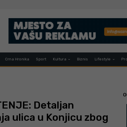
Crna Hronika
Sport
Kultura
Biznis
Lifestyle
Pr
O
NJE: Detaljan
ja ulica u Konjicu zbog