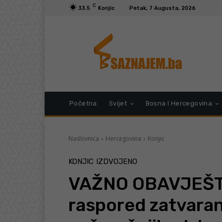
C
33.5
Konjic
Petak, 7 Augusta, 2026
Početna
Svijet
Bosna I Hercegovina
Naslovnica
Hercegovina
Konjic
KONJIC
IZDVOJENO
VAŽNO OBAVJEŠTE
raspored zatvaran