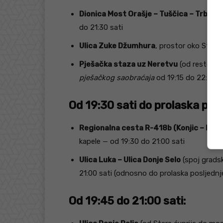
Dionica Most Orašje – Tuščica – Trbića 
do 21:30 sati
Ulica Zuke Džumhura
, prostor oko Stare 
Pješačka staza uz Neretvu
(od restorana
pješačkog saobraćaja
od 19:15 do 22:00 s
Od 19:30 sati do prolaska pos
Regionalna cesta R-418b (Konjic – Butu
kapele — od 19:30 do 21:00 sati
Ulica Luka – Ulica Donje Selo
(spoj grads
21:00 sati (odnosno do prolaska posljednj
Od 19:45 do 21:00 sati: