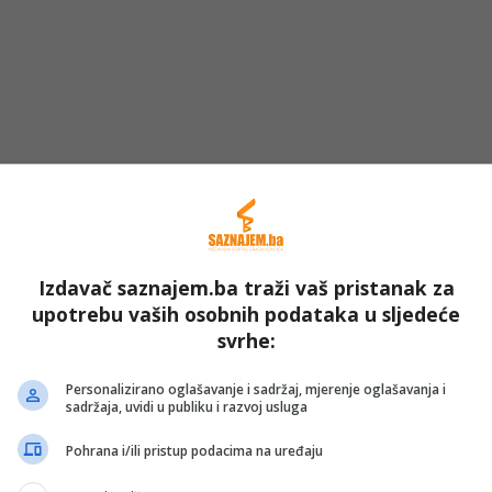
stava:
ore na Googleu
Izdavač saznajem.ba traži vaš pristanak za
upotrebu vaših osobnih podataka u sljedeće
svrhe:
avnosti do Stare ćuprije – Kej)
Personalizirano oglašavanje i sadržaj, mjerenje oglašavanja i
sadržaja, uvidi u publiku i razvoj usluga
Pohrana i/ili pristup podacima na uređaju
)
— od 19:15 do 21:00 sati