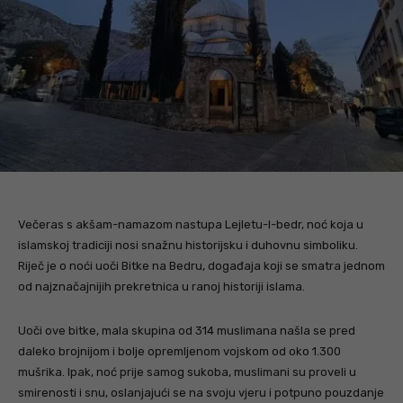
Večeras s akšam-namazom nastupa Lejletu-l-bedr, noć koja u
islamskoj tradiciji nosi snažnu historijsku i duhovnu simboliku.
Riječ je o noći uoči Bitke na Bedru, događaja koji se smatra jednom
od najznačajnijih prekretnica u ranoj historiji islama.
Uoči ove bitke, mala skupina od 314 muslimana našla se pred
daleko brojnijom i bolje opremljenom vojskom od oko 1.300
mušrika. Ipak, noć prije samog sukoba, muslimani su proveli u
smirenosti i snu, oslanjajući se na svoju vjeru i potpuno pouzdanje