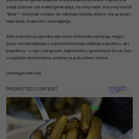
svoje izazove i da svaka generacija, na svoj način, ima svoj vlastiti
“Bedr” – trenutak u kojem se odlučuje između dobra i zla, pravde i
nepravde, hrabrosti i odustajanja.
Zato ova noć za vjernike nije samo historijsko sjećanje, nego i
poziv na razmišljanje o vrijednostima koje oblikuju zajednicu, ali i
pojedinca – o vjeri, istrajnosti, zajedništvu i spremnosti da se, čak i
u najtežim okolnostima, ostane na putu istine i dobra.
(hercegovacki.ba)