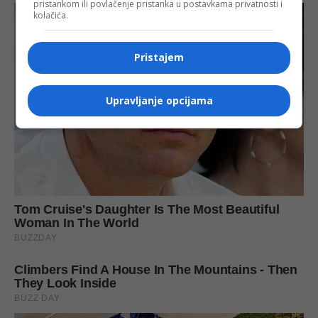
pristankom ili povlačenje pristanka u postavkama privatnosti i
kolačića.
Pristajem
Upravljanje opcijama