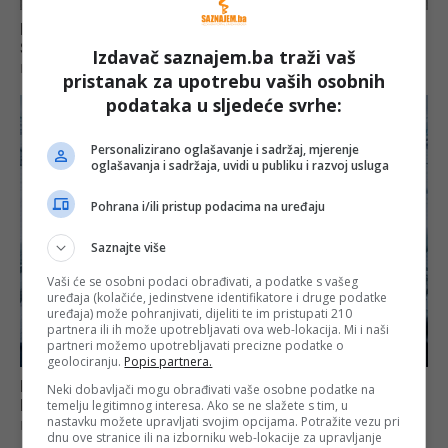
Izdavač saznajem.ba traži vaš
pristanak za upotrebu vaših osobnih
podataka u sljedeće svrhe:
Personalizirano oglašavanje i sadržaj, mjerenje
oglašavanja i sadržaja, uvidi u publiku i razvoj usluga
Pohrana i/ili pristup podacima na uređaju
Saznajte više
Vaši će se osobni podaci obrađivati, a podatke s vašeg
uređaja (kolačiće, jedinstvene identifikatore i druge podatke
uređaja) može pohranjivati, dijeliti te im pristupati 210
partnera ili ih može upotrebljavati ova web-lokacija. Mi i naši
partneri možemo upotrebljavati precizne podatke o
geolociranju.
Popis partnera.
Neki dobavljači mogu obrađivati vaše osobne podatke na
temelju legitimnog interesa. Ako se ne slažete s tim, u
nastavku možete upravljati svojim opcijama. Potražite vezu pri
dnu ove stranice ili na izborniku web-lokacije za upravljanje