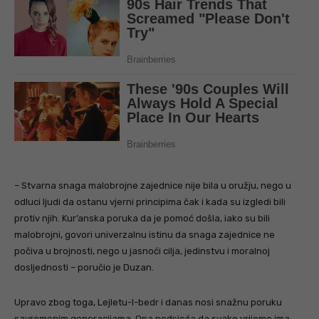
– Stvarna snaga malobrojne zajednice nije bila u oružju, nego u
odluci ljudi da ostanu vjerni principima čak i kada su izgledi bili
protiv njih. Kur’anska poruka da je pomoć došla, iako su bili
malobrojni, govori univerzalnu istinu da snaga zajednice ne
počiva u brojnosti, nego u jasnoći cilja, jedinstvu i moralnoj
dosljednosti – poručio je Duzan.
Upravo zbog toga, Lejletu-l-bedr i danas nosi snažnu poruku
savremenim generacijama. Ona podsjeća da svako vrijeme ima