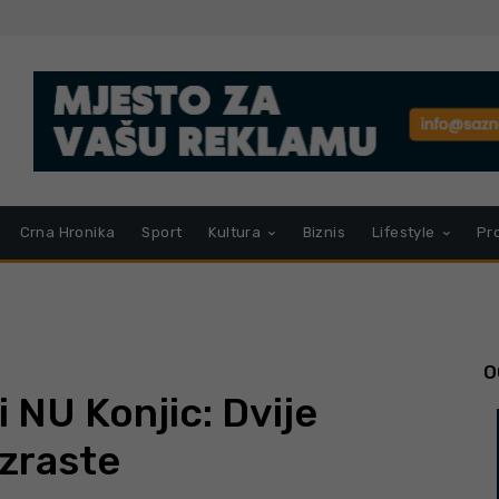
Crna Hronika
Sport
Kultura
Biznis
Lifestyle
Pr
O
i NU Konjic: Dvije
uzraste