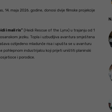
s, 14. maja 2026. godine, donosi dvije filmske projekcije
N
idi i mali ris”
(Heidi Rescue of the Lynx) u trajanju od 1
bosanskom jeziku. Topla i uzbudljiva avantura smještena
spašava ozlijeđeno mladunče risa i upušta se u avanturu
se pohlepnom industrijalcu koji prijeti uništiti planinski
osjetioce i porodice.