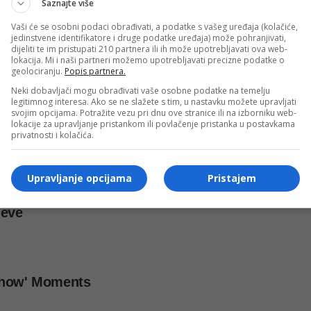
Saznajte više
Vaši će se osobni podaci obrađivati, a podatke s vašeg uređaja (kolačiće,
jedinstvene identifikatore i druge podatke uređaja) može pohranjivati,
dijeliti te im pristupati 210 partnera ili ih može upotrebljavati ova web-
lokacija. Mi i naši partneri možemo upotrebljavati precizne podatke o
geolociranju.
Popis partnera.
Neki dobavljači mogu obrađivati vaše osobne podatke na temelju
legitimnog interesa. Ako se ne slažete s tim, u nastavku možete upravljati
svojim opcijama. Potražite vezu pri dnu ove stranice ili na izborniku web-
lokacije za upravljanje pristankom ili povlačenje pristanka u postavkama
privatnosti i kolačića.
Upravljanje opcijama
Pristajem