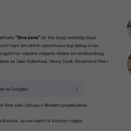
pektakla
“Siva zona”
(In the Grey) redatelja Guya
prati tajni tim elitnih operativaca koji djeluju izvan
 bogatstvo vrijedno milijardu dolara od nemilosrdnog
laze se Jake Gyllenhaal, Henry Cavill, Rosamund Pike i
ore na Googleu
 Kino salu i uživaju u filmskim projekcijama.
onjica, za sve vijesti iz Konjica i regije.