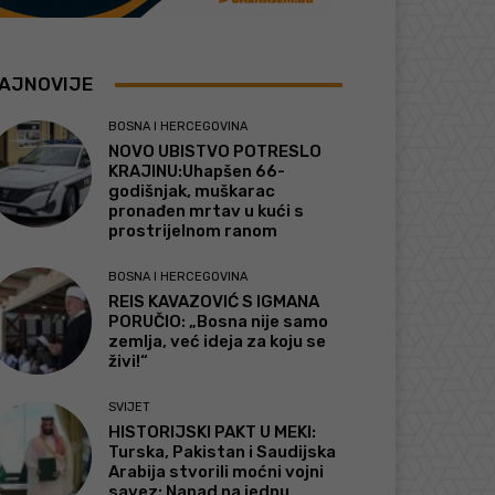
AJNOVIJE
BOSNA I HERCEGOVINA
NOVO UBISTVO POTRESLO
KRAJINU:Uhapšen 66-
godišnjak, muškarac
pronađen mrtav u kući s
prostrijelnom ranom
BOSNA I HERCEGOVINA
REIS KAVAZOVIĆ S IGMANA
PORUČIO: „Bosna nije samo
zemlja, već ideja za koju se
živi!“
SVIJET
HISTORIJSKI PAKT U MEKI:
Turska, Pakistan i Saudijska
Arabija stvorili moćni vojni
savez: Napad na jednu