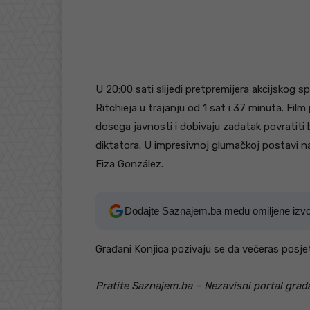
U 20:00 sati slijedi pretpremijera akcijskog s
Ritchieja u trajanju od 1 sat i 37 minuta. Film 
dosega javnosti i dobivaju zadatak povratiti
diktatora. U impresivnoj glumačkoj postavi na
Eiza González.
Dodajte Saznajem.ba među omiljene izv
Građani Konjica pozivaju se da večeras posjete
Pratite Saznajem.ba – Nezavisni portal grada K