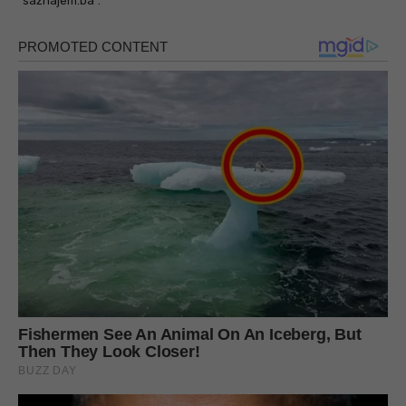
“saznajem.ba”.