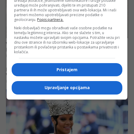
uređaja (kolačiće, jedinstvene identifikatore i druge podatke
uređaja) može pohranjivati, dijeliti te im pristupati 210
partnera ili ih može upotrebljavati ova web-lokacija. Mi i naši
partneri možemo upotrebljavati precizne podatke o
geolociranju.
Popis partnera.
Neki dobavljači mogu obrađivati vaše osobne podatke na
temelju legitimnog interesa. Ako se ne slažete s tim, u
nastavku možete upravljati svojim opcijama. Potražite vezu pri
dnu ove stranice ili na izborniku web-lokacije za upravljanje
pristankom ili povlačenje pristanka u postavkama privatnosti i
kolačića.
Pristajem
Upravljanje opcijama