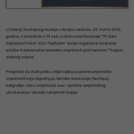
U Galeriji Zavičajnog muzeja u Konjicu večeras, 23. marta 2026.
godine, s početkom u 19 sati, u okviru manifestacije “19. Dani
Sejfulaha Prohe”, KUU “Sejfullah” Konjic organizira otvaranje
izložbe tradicionalne islamske umjetnosti pod nazivom “Tragom
zlatnog cvijeta”.
Posjetioci će imati priliku vidjeti djela izuzetne umjetničke
vrijednosti koja objedinjuju tehnike iluminacije (tezhipa),
kaligrafije i ebru umjetnosti, kao i vještine umjetničkog
ukrašavanja i obrade rukopisnih knjiga.