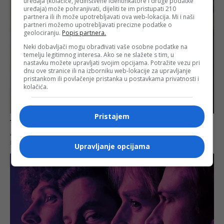
uređaja (kolačiće, jedinstvene identifikatore i druge podatke
uređaja) može pohranjivati, dijeliti te im pristupati 210
partnera ili ih može upotrebljavati ova web-lokacija. Mi i naši
partneri možemo upotrebljavati precizne podatke o
geolociranju.
Popis partnera.
Neki dobavljači mogu obrađivati vaše osobne podatke na
temelju legitimnog interesa. Ako se ne slažete s tim, u
nastavku možete upravljati svojim opcijama. Potražite vezu pri
dnu ove stranice ili na izborniku web-lokacije za upravljanje
pristankom ili povlačenje pristanka u postavkama privatnosti i
kolačića.
Pristajem
Upravljanje opcijama