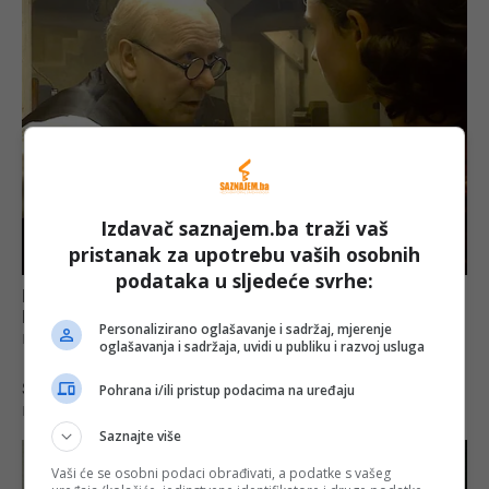
Izdavač saznajem.ba traži vaš
pristanak za upotrebu vaših osobnih
podataka u sljedeće svrhe:
Personalizirano oglašavanje i sadržaj, mjerenje
oglašavanja i sadržaja, uvidi u publiku i razvoj usluga
Pohrana i/ili pristup podacima na uređaju
Saznajte više
Vaši će se osobni podaci obrađivati, a podatke s vašeg