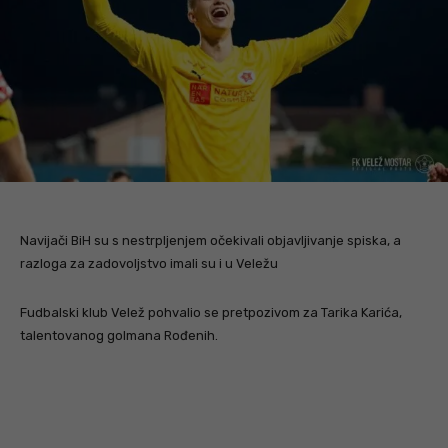
Navijači BiH su s nestrpljenjem očekivali objavljivanje spiska, a
razloga za zadovoljstvo imali su i u Veležu
Fudbalski klub Velež pohvalio se pretpozivom za Tarika Karića,
talentovanog golmana Rođenih.