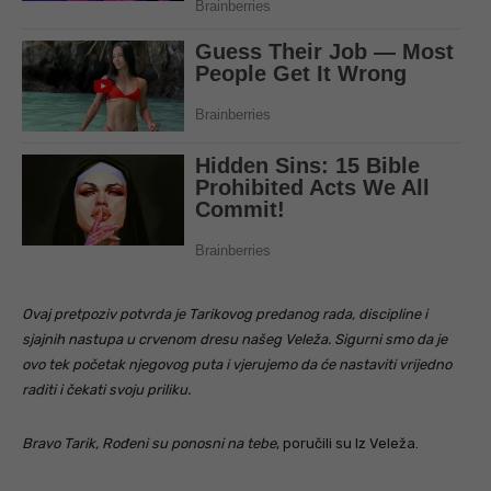
Ovaj pretpoziv potvrda je Tarikovog predanog rada, discipline i
sjajnih nastupa u crvenom dresu našeg Veleža. Sigurni smo da je
ovo tek početak njegovog puta i vjerujemo da će nastaviti vrijedno
raditi i čekati svoju priliku.
Bravo Tarik, Rođeni su ponosni na tebe
, poručili su Iz Veleža.