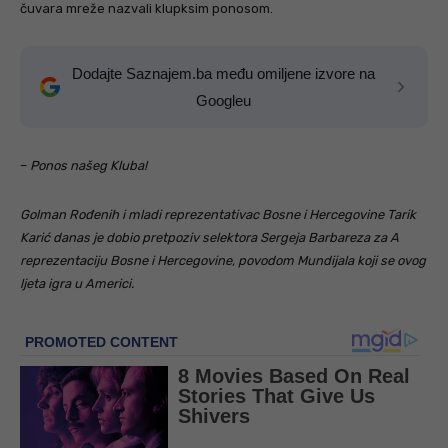
čuvara mreže nazvali klupksim ponosom.
Dodajte Saznajem.ba među omiljene izvore na
Googleu
–
Ponos našeg Kluba!
Golman Rođenih i mladi reprezentativac Bosne i Hercegovine Tarik
Karić danas je dobio pretpoziv selektora Sergeja Barbareza za A
reprezentaciju Bosne i Hercegovine, povodom Mundijala koji se ovog
ljeta igra u Americi.