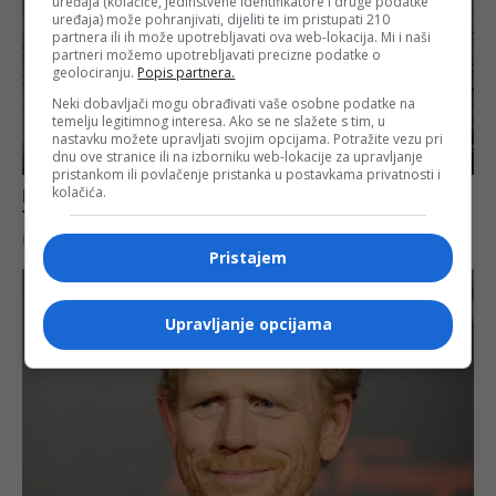
uređaja (kolačiće, jedinstvene identifikatore i druge podatke
uređaja) može pohranjivati, dijeliti te im pristupati 210
partnera ili ih može upotrebljavati ova web-lokacija. Mi i naši
partneri možemo upotrebljavati precizne podatke o
geolociranju.
Popis partnera.
Neki dobavljači mogu obrađivati vaše osobne podatke na
temelju legitimnog interesa. Ako se ne slažete s tim, u
nastavku možete upravljati svojim opcijama. Potražite vezu pri
dnu ove stranice ili na izborniku web-lokacije za upravljanje
pristankom ili povlačenje pristanka u postavkama privatnosti i
kolačića.
Pristajem
Upravljanje opcijama