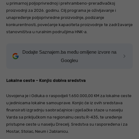
u primarnoj poljoprivrednoj i prehrambeno-prerađivačkoj
proizvodnji za 2026. godinu. Cilj programa je oživljavanje i
unapređenje poljoprivredne proizvodnje, podizanje
konkurentnosti, povećanje kapaciteta proizvodnje te zadržavanje
stanovništva u ruralnim područjima HNK-a.
Dodajte Saznajem.ba među omiljene izvore na
Googleu
Lokalne ceste – Konjic dobiva sredstva
Usvojena je i Odluka o raspodjeli 1.650.000,00 KM za lokalne ceste
u jedinicama lokalne samouprave. Konjic će iz ovih sredstava
finansirati izgradnju saobraćajnice i pješačke staze u naselju
Varda sa priključkom na regionalnu cestu R-435, te uređenje
pristupne ceste u naselju Drecelj. Sredstva su raspoređena i za
Mostar, Stolac, Neum i Jablanicu.