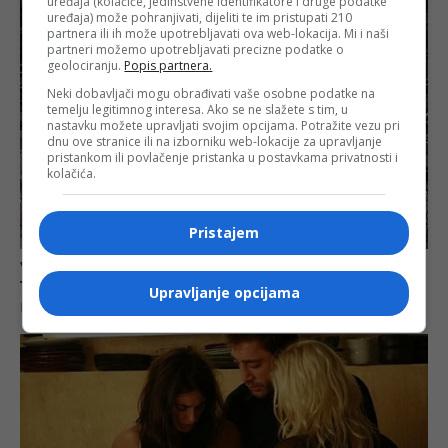
uređaja (kolačiće, jedinstvene identifikatore i druge podatke
uređaja) može pohranjivati, dijeliti te im pristupati 210
partnera ili ih može upotrebljavati ova web-lokacija. Mi i naši
partneri možemo upotrebljavati precizne podatke o
geolociranju.
Popis partnera.
Neki dobavljači mogu obrađivati vaše osobne podatke na
temelju legitimnog interesa. Ako se ne slažete s tim, u
nastavku možete upravljati svojim opcijama. Potražite vezu pri
dnu ove stranice ili na izborniku web-lokacije za upravljanje
pristankom ili povlačenje pristanka u postavkama privatnosti i
kolačića.
Pristajem
Upravljanje opcijama