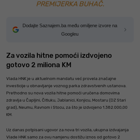
PREMIJERKA BUHAČ.
Dodajte Saznajem.ba među omiljene izvore na
Googleu
Za vozila hitne pomoći izdvojeno
gotovo 2 miliona KM
Vlada HNK je u aktuelnom mandatu već provela značajne
investicije u obnavljanje voznog parka zdravstvenih ustanova.
Prethodno su nova vozila hitne pomoći uručena domovima
zdravlja u Čapljini, Čitluku, Jablanici, Konjicu, Mostaru (DZ Stari
grad), Neumu, Ravnom i Stocu, za što je izdvojeno 1.382.000,00
KM.
Uz danas potpisani ugovor za nova tri vozila, ukupna izdvajanja
Vlade HNK samo za ovu namjenu dostižu iznos od gotovo 2