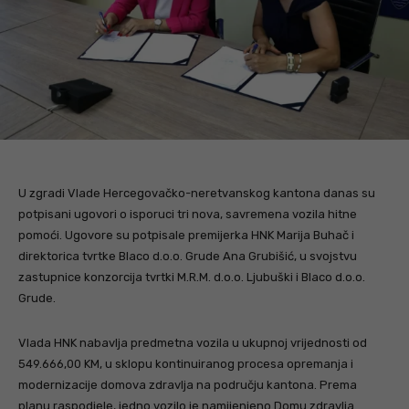
U zgradi Vlade Hercegovačko-neretvanskog kantona danas su
potpisani ugovori o isporuci tri nova, savremena vozila hitne
pomoći. Ugovore su potpisale premijerka HNK Marija Buhač i
direktorica tvrtke Blaco d.o.o. Grude Ana Grubišić, u svojstvu
zastupnice konzorcija tvrtki M.R.M. d.o.o. Ljubuški i Blaco d.o.o.
Grude.
Vlada HNK nabavlja predmetna vozila u ukupnoj vrijednosti od
549.666,00 KM, u sklopu kontinuiranog procesa opremanja i
modernizacije domova zdravlja na području kantona. Prema
planu raspodjele, jedno vozilo je namijenjeno Domu zdravlja