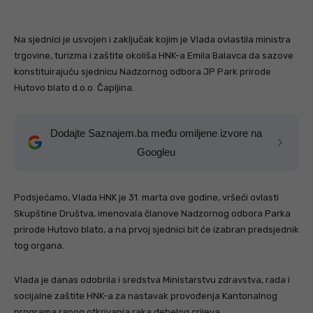
Na sjednici je usvojen i zaključak kojim je Vlada ovlastila ministra
trgovine, turizma i zaštite okoliša HNK-a Emila Balavca da sazove
konstituirajuću sjednicu Nadzornog odbora JP Park prirode
Hutovo blato d.o.o. Čapljina.
Dodajte Saznajem.ba među omiljene izvore na
Googleu
Podsjećamo, Vlada HNK je 31. marta ove godine, vršeći ovlasti
Skupštine Društva, imenovala članove Nadzornog odbora Parka
prirode Hutovo blato, a na prvoj sjednici bit će izabran predsjednik
tog organa.
Vlada je danas odobrila i sredstva Ministarstvu zdravstva, rada i
socijalne zaštite HNK-a za nastavak provođenja Kantonalnog
programa ranog otkrivanja raka debelog crijeva.