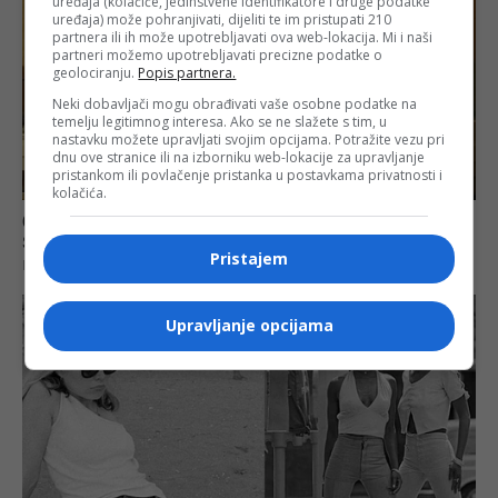
uređaja (kolačiće, jedinstvene identifikatore i druge podatke
uređaja) može pohranjivati, dijeliti te im pristupati 210
partnera ili ih može upotrebljavati ova web-lokacija. Mi i naši
partneri možemo upotrebljavati precizne podatke o
geolociranju.
Popis partnera.
Neki dobavljači mogu obrađivati vaše osobne podatke na
temelju legitimnog interesa. Ako se ne slažete s tim, u
nastavku možete upravljati svojim opcijama. Potražite vezu pri
dnu ove stranice ili na izborniku web-lokacije za upravljanje
pristankom ili povlačenje pristanka u postavkama privatnosti i
kolačića.
Pristajem
Upravljanje opcijama