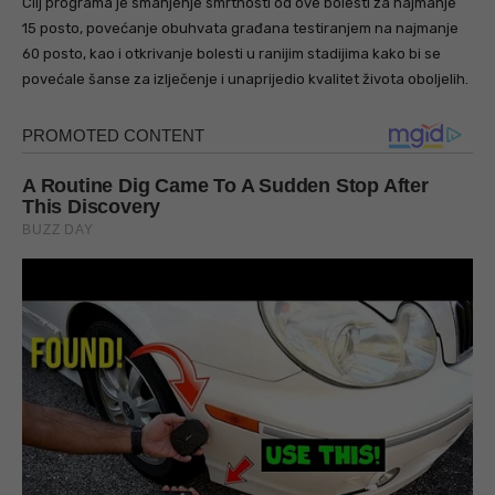
Cilj programa je smanjenje smrtnosti od ove bolesti za najmanje
15 posto, povećanje obuhvata građana testiranjem na najmanje
60 posto, kao i otkrivanje bolesti u ranijim stadijima kako bi se
povećale šanse za izlječenje i unaprijedio kvalitet života oboljelih.