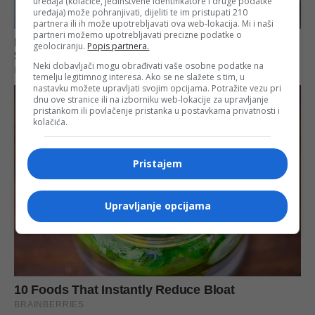
uređaja (kolačiće, jedinstvene identifikatore i druge podatke
uređaja) može pohranjivati, dijeliti te im pristupati 210
partnera ili ih može upotrebljavati ova web-lokacija. Mi i naši
partneri možemo upotrebljavati precizne podatke o
geolociranju.
Popis partnera.
Neki dobavljači mogu obrađivati vaše osobne podatke na
temelju legitimnog interesa. Ako se ne slažete s tim, u
nastavku možete upravljati svojim opcijama. Potražite vezu pri
dnu ove stranice ili na izborniku web-lokacije za upravljanje
pristankom ili povlačenje pristanka u postavkama privatnosti i
kolačića.
Pristajem
Upravljanje opcijama