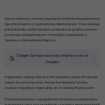
Kako je istaknuto, centralni događaj bit će Mostarski polumaraton,
čija ruta prolazi kroz najatraktivnije dijelove grada. Trasa uključuje
prelazak preko sedam mostova, prolazak kroz gradske parkove i
pored najznačajnijih kulturno-historijskih znamenitosti, a
završava u Ulici kardinala Stepinca.
Dodajte Saznajem.ba među omiljene izvore na
Googleu
Organizatori očekuju više od 3.000 učesnika iz preko 50 zemalja
svijeta, što potvrđuje da je „Mostar Run Weekend“ postao
značajan događaj na regionalnoj, ali i evropskoj trkačkoj sceni.
Pored polumaratona, i ove godine bit će održana i tradicionalna
humanitarna utrka, koja se realizuje u saradnji s deset mostarskih