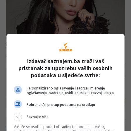
Izdavač saznajem.ba traži vaš
pristanak za upotrebu vaših osobnih
podataka u sljedeće svrhe:
Personalizirano oglašavanje i sadržaj, mjerenje
oglašavanja i sadržaja, uvidi u publiku i razvoj usluga
Pohrana i/ili pristup podacima na uređaju
Saznajte više
Vaši će se osobni podaci obrađivati, a podatke s vašeg