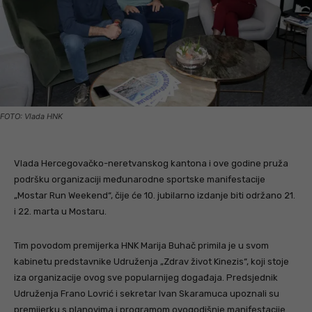
FOTO: Vlada HNK
Vlada Hercegovačko-neretvanskog kantona i ove godine pruža
podršku organizaciji međunarodne sportske manifestacije
„Mostar Run Weekend“, čije će 10. jubilarno izdanje biti održano 21.
i 22. marta u Mostaru.
Tim povodom premijerka HNK Marija Buhač primila je u svom
kabinetu predstavnike Udruženja „Zdrav život Kinezis“, koji stoje
iza organizacije ovog sve popularnijeg događaja. Predsjednik
Udruženja Frano Lovrić i sekretar Ivan Skaramuca upoznali su
premijerku s planovima i programom ovogodišnje manifestacije.