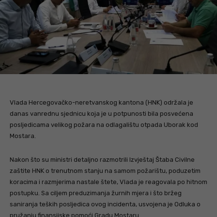
Vlada Hercegovačko-neretvanskog kantona (HNK) održala je
danas vanrednu sjednicu koja je u potpunosti bila posvećena
posljedicama velikog požara na odlagalištu otpada Uborak kod
Mostara.
Nakon što su ministri detaljno razmotrili Izvještaj Štaba Civilne
zaštite HNK o trenutnom stanju na samom požarištu, poduzetim
koracima i razmjerima nastale štete, Vlada je reagovala po hitnom
postupku. Sa ciljem preduzimanja žurnih mjera i što bržeg
saniranja teških posljedica ovog incidenta, usvojena je Odluka o
pružanju finansijske pomoći Gradu Mostaru.