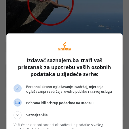
Izdavač saznajem.ba traži vaš
pristanak za upotrebu vaših osobnih
podataka u sljedeće svrhe:
Personalizirano oglašavanje i sadržaj, mjerenje
oglašavanja i sadržaja, uvidi u publiku i razvoj usluga
Pohrana i/ili pristup podacima na uređaju
Saznajte više
Vaši će se osobni podaci obrađivati, a podatke s vašeg