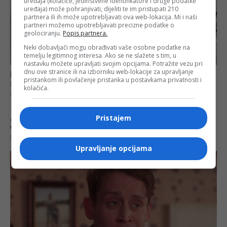
uređaja (kolačiće, jedinstvene identifikatore i druge podatke
uređaja) može pohranjivati, dijeliti te im pristupati 210
partnera ili ih može upotrebljavati ova web-lokacija. Mi i naši
partneri možemo upotrebljavati precizne podatke o
geolociranju.
Popis partnera.
Neki dobavljači mogu obrađivati vaše osobne podatke na
temelju legitimnog interesa. Ako se ne slažete s tim, u
nastavku možete upravljati svojim opcijama. Potražite vezu pri
dnu ove stranice ili na izborniku web-lokacije za upravljanje
pristankom ili povlačenje pristanka u postavkama privatnosti i
kolačića.
Pristajem
Upravljanje opcijama