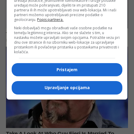
uređaja (kolačiće, jedinstvene identifikatore i druge podatke
uređaja) može pohranjivati, dijeliti te im pristupati 210
partnera ili ih može upotrebljavati ova web-lokacija. Mi i naši
partneri možemo upotrebljavati precizne podatke o
geolociranju.
Popis partnera.
Neki dobavljači mogu obrađivati vaše osobne podatke na
temelju legitimnog interesa. Ako se ne slažete s tim, u
nastavku možete upravljati svojim opcijama. Potražite vezu pri
dnu ove stranice ili na izborniku web-lokacije za upravljanje
pristankom ili povlačenje pristanka u postavkama privatnosti i
kolačića.
Pristajem
Upravljanje opcijama