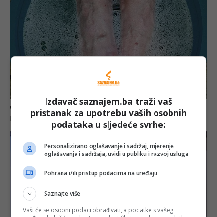
Izdavač saznajem.ba traži vaš
pristanak za upotrebu vaših osobnih
podataka u sljedeće svrhe:
Personalizirano oglašavanje i sadržaj, mjerenje
oglašavanja i sadržaja, uvidi u publiku i razvoj usluga
Pohrana i/ili pristup podacima na uređaju
Saznajte više
Vaši će se osobni podaci obrađivati, a podatke s vašeg