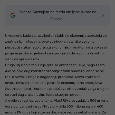
Dodajte Saznajem.ba među omiljene izvore na
Googleu
U vremenu kada se razvijenije i stabilnije ekonomije zadužuju po
znatno nižim stopama, ovakav nivo kamate više govori o
percepciji rizika nego o snazi ekonomije. Investitori nisu pokazali
povjerenje. Oni su jednostavno procijenili da je prinos dovoljno
visok da opravda rizik.
Drugo, ključno pitanje nije gdje se entitet zadužuje, nego zašto.
Ako se novi dug koristi za vraćanje starih obaveza, onda se ne
radi o razvoju, nego o odgađanju problema. Takva praksa ne
stvara novu vrijednost, ne pokreće ekonomiju i ne poboljšava
životni standard. Ona samo produžava ciklus zaduživanja u kojem
se stari dug vraća novim, često skupljim novcem.
A ovdje se radi upravo o tome. Vlast RS-a se zadužila 500 miliona
eura odnosno milijardu KM da bi vratila 300 miliona eura ili 600
miliona KM duga koji stiže na dospijeće već za nekoliko dana. Za