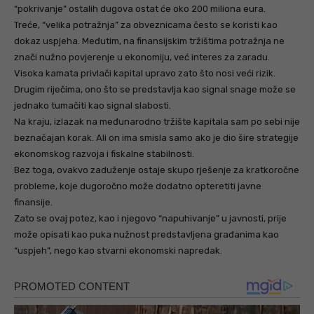
“pokrivanje” ostalih dugova ostat će oko 200 miliona eura.
Treće, “velika potražnja” za obveznicama često se koristi kao
dokaz uspjeha. Međutim, na finansijskim tržištima potražnja ne
znači nužno povjerenje u ekonomiju, već interes za zaradu.
Visoka kamata privlači kapital upravo zato što nosi veći rizik.
Drugim riječima, ono što se predstavlja kao signal snage može se
jednako tumačiti kao signal slabosti.
Na kraju, izlazak na međunarodno tržište kapitala sam po sebi nije
beznačajan korak. Ali on ima smisla samo ako je dio šire strategije
ekonomskog razvoja i fiskalne stabilnosti.
Bez toga, ovakvo zaduženje ostaje skupo rješenje za kratkoročne
probleme, koje dugoročno može dodatno opteretiti javne
finansije.
Zato se ovaj potez, kao i njegovo “napuhivanje” u javnosti, prije
može opisati kao puka nužnost predstavljena građanima kao
“uspjeh”, nego kao stvarni ekonomski napredak.