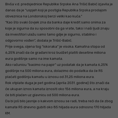
Bivša v.d. predsjednice Republike Srpske Ana Trišić Babić izjavila je
danas da je “uspjeh koji je postigla Republika Srpska prodajom
obveznica na Londonskoj berzi veliki kao kuća.”
“Kao što svaki čovjek zna da banka daje kredit samo onima za
koje je sigurna da su sposobni da ga vrate, tako i naši ljudi znaju
da investitori ulažu samo tamo gdje je sigurno, stabilno i
odgovorno vođen”, dodala je Trišić-Babić.
Prije svega, cijena tog “iskoraka” je visoka. Kamatna stopa od
6,25% znači da će građani kroz budžet platiti desetine miliona
eura godišnje samo na ime kamata.
Ako računicu “bacimo na papir” uz podatak da je kamata 6,25%
godišnje na 500 miliona eura, dolazimo do podatka da će RS
plaćati godišnju kamatu u iznosu od 31,25 miliona eura.
Rok otplate duga je pet godina (aprila 2031. godine) što znači da
će ukupan iznos kamata iznositi oko 156 miliona eura, a na kraju
će biti plaćen uz glavnicu od 500 miliona eura.
Da bi još bilo jasnije o kakvom iznosu se radi, treba reći da će zbog
kamate RS dnevno gubiti oko 85 hiljada eura odnosno 170 hiljada
KM.