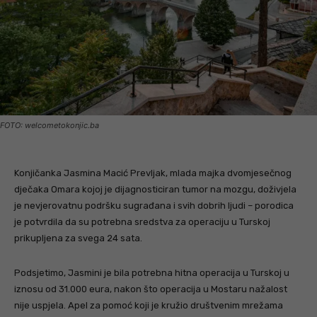
FOTO: welcometokonjic.ba
Konjičanka Jasmina Macić Prevljak, mlada majka dvomjesečnog
dječaka Omara kojoj je dijagnosticiran tumor na mozgu, doživjela
je nevjerovatnu podršku sugrađana i svih dobrih ljudi – porodica
je potvrdila da su potrebna sredstva za operaciju u Turskoj
prikupljena za svega 24 sata.
Podsjetimo, Jasmini je bila potrebna hitna operacija u Turskoj u
iznosu od 31.000 eura, nakon što operacija u Mostaru nažalost
nije uspjela. Apel za pomoć koji je kružio društvenim mrežama