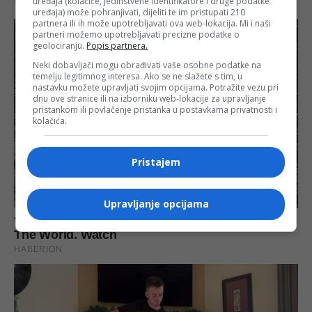
uređaja (kolačiće, jedinstvene identifikatore i druge podatke
uređaja) može pohranjivati, dijeliti te im pristupati 210
partnera ili ih može upotrebljavati ova web-lokacija. Mi i naši
partneri možemo upotrebljavati precizne podatke o
geolociranju.
Popis partnera.
Neki dobavljači mogu obrađivati vaše osobne podatke na
temelju legitimnog interesa. Ako se ne slažete s tim, u
nastavku možete upravljati svojim opcijama. Potražite vezu pri
dnu ove stranice ili na izborniku web-lokacije za upravljanje
pristankom ili povlačenje pristanka u postavkama privatnosti i
kolačića.
Pristajem
Upravljanje opcijama