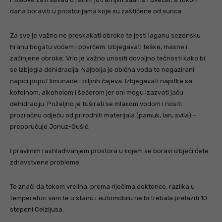
dana boraviti u prostorijama koje su zaštićene od sunca.
Za sve je važno ne preskakati obroke te jesti laganu sezonsku
hranu bogatu voćem i povrćem. Izbjegavati teške, masne i
začinjene obroke. Vrlo je važno unositi dovoljno tečnosti kako bi
se izbjegla dehidracija. Najbolja je obična voda te negazirani
napici poput limunade i biljnih čajeva. Izbjegavati napitke sa
kofeinom, alkoholom i šećerom jer oni mogu izazvati jaču
dehidraciju. Poželjno je tuširati se mlakom vodom i nositi
prozračnu odjeću od prirodnih materijala (pamuk, lan, svila) –
preporučuje Jonuz-Gušić.
I pravilnim rashlađivanjem prostora u kojem se boravi izbjeći ćete
zdravstvene probleme.
To znači da tokom vrelina, prema riječima doktorice, razlika u
temperaturi vani te u stanu i automobilu ne bi trebala prelaziti 10
stepeni Celzijusa.