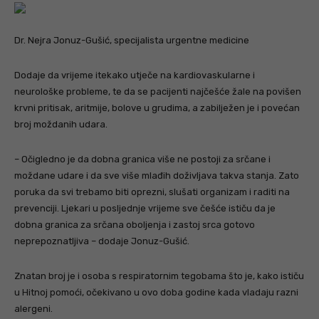
Dr. Nejra Jonuz-Gušić, specijalista urgentne medicine
Dodaje da vrijeme itekako utječe na kardiovaskularne i
neurološke probleme, te da se pacijenti najčešće žale na povišen
krvni pritisak, aritmije, bolove u grudima, a zabilježen je i povećan
broj moždanih udara.
– Očigledno je da dobna granica više ne postoji za srčane i
moždane udare i da sve više mlađih doživljava takva stanja. Zato
poruka da svi trebamo biti oprezni, slušati organizam i raditi na
prevenciji. Ljekari u posljednje vrijeme sve češće ističu da je
dobna granica za srčana oboljenja i zastoj srca gotovo
neprepoznatljiva – dodaje Jonuz-Gušić.
Znatan broj je i osoba s respiratornim tegobama što je, kako ističu
u Hitnoj pomoći, očekivano u ovo doba godine kada vladaju razni
alergeni.