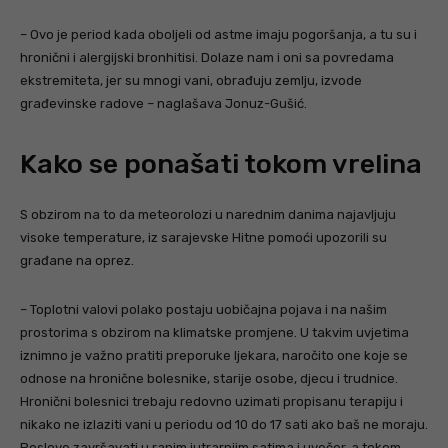
– Ovo je period kada oboljeli od astme imaju pogoršanja, a tu su i
hronični i alergijski bronhitisi. Dolaze nam i oni sa povredama
ekstremiteta, jer su mnogi vani, obrađuju zemlju, izvode
građevinske radove – naglašava Jonuz-Gušić.
Kako se ponašati tokom vrelina
S obzirom na to da meteorolozi u narednim danima najavljuju
visoke temperature, iz sarajevske Hitne pomoći upozorili su
građane na oprez.
– Toplotni valovi polako postaju uobičajna pojava i na našim
prostorima s obzirom na klimatske promjene. U takvim uvjetima
iznimno je važno pratiti preporuke ljekara, naročito one koje se
odnose na hronične bolesnike, starije osobe, djecu i trudnice.
Hronični bolesnici trebaju redovno uzimati propisanu terapiju i
nikako ne izlaziti vani u periodu od 10 do 17 sati ako baš ne moraju.
Poslove završavati u ranim jutrarnjim satima i uvečer, a tokom