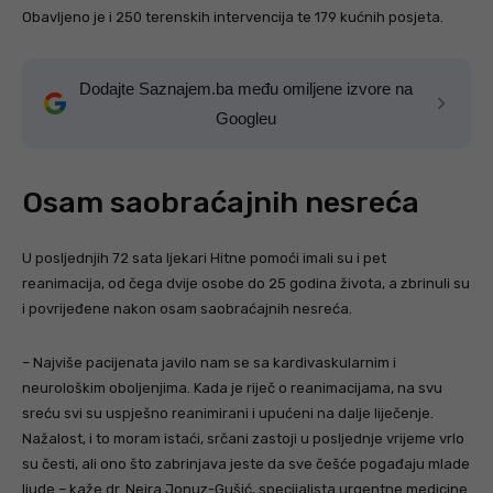
Obavljeno je i 250 terenskih intervencija te 179 kućnih posjeta.
Dodajte Saznajem.ba među omiljene izvore na
Googleu
Osam saobraćajnih nesreća
U posljednjih 72 sata ljekari Hitne pomoći imali su i pet
reanimacija, od čega dvije osobe do 25 godina života, a zbrinuli su
i povrijeđene nakon osam saobraćajnih nesreća.
– Najviše pacijenata javilo nam se sa kardivaskularnim i
neurološkim oboljenjima. Kada je riječ o reanimacijama, na svu
sreću svi su uspješno reanimirani i upućeni na dalje liječenje.
Nažalost, i to moram istaći, srčani zastoji u posljednje vrijeme vrlo
su česti, ali ono što zabrinjava jeste da sve češće pogađaju mlade
ljude – kaže dr. Nejra Jonuz-Gušić, specijalista urgentne medicine.