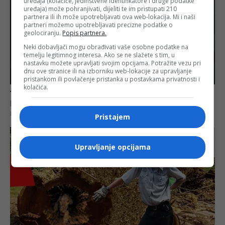
uređaja (kolačiće, jedinstvene identifikatore i druge podatke
uređaja) može pohranjivati, dijeliti te im pristupati 210
partnera ili ih može upotrebljavati ova web-lokacija. Mi i naši
partneri možemo upotrebljavati precizne podatke o
geolociranju.
Popis partnera.
Neki dobavljači mogu obrađivati vaše osobne podatke na
temelju legitimnog interesa. Ako se ne slažete s tim, u
nastavku možete upravljati svojim opcijama. Potražite vezu pri
dnu ove stranice ili na izborniku web-lokacije za upravljanje
pristankom ili povlačenje pristanka u postavkama privatnosti i
kolačića.
Pristajem
Upravljanje opcijama