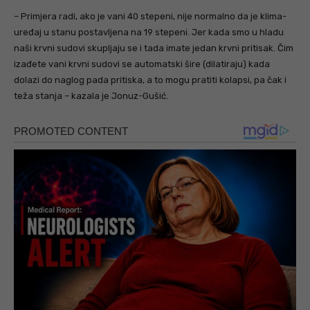
– Primjera radi, ako je vani 40 stepeni, nije normalno da je klima-
uređaj u stanu postavljena na 19 stepeni. Jer kada smo u hladu
naši krvni sudovi skupljaju se i tada imate jedan krvni pritisak. Čim
izađete vani krvni sudovi se automatski šire (dilatiraju) kada
dolazi do naglog pada pritiska, a to mogu pratiti kolapsi, pa čak i
teža stanja – kazala je Jonuz-Gušić.