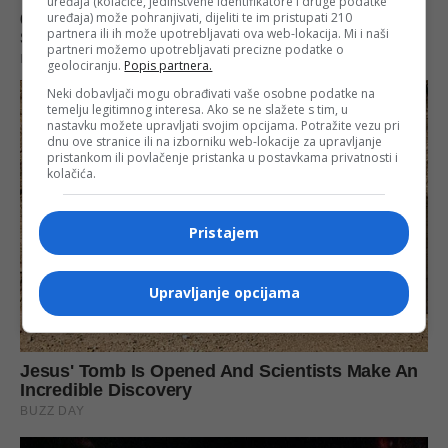
uređaja (kolačiće, jedinstvene identifikatore i druge podatke
uređaja) može pohranjivati, dijeliti te im pristupati 210
partnera ili ih može upotrebljavati ova web-lokacija. Mi i naši
partneri možemo upotrebljavati precizne podatke o
geolociranju.
Popis partnera.
Neki dobavljači mogu obrađivati vaše osobne podatke na
temelju legitimnog interesa. Ako se ne slažete s tim, u
nastavku možete upravljati svojim opcijama. Potražite vezu pri
dnu ove stranice ili na izborniku web-lokacije za upravljanje
pristankom ili povlačenje pristanka u postavkama privatnosti i
kolačića.
Pristajem
Upravljanje opcijama