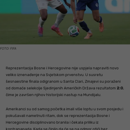
FOTO: FIFA
Reprezentacija Bosne i Hercegovine nije uspjela napraviti novo
veliko iznenađenje na Svjetskom prvenstvu. U susretu
šesnaestine finala odigranom u Santa Clari, Zmajevi su poraženi
od domaće selekcije Sjedinjenih Američkih Država rezultatom
2:0
,
čime je završen njihov historijski nastup na Mundijalu.
Amerikanci su od samog početka imali više loptu u svom posjedu i
pokušavali nametnuti ritam, dok se reprezentacija Bosne i
Hercegovine disciplinovano branila i čekala priliku iz
kontranapada. Kada se činilo da će se na odmor otići bez