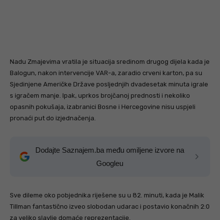
Nadu Zmajevima vratila je situacija sredinom drugog dijela kada je
Balogun, nakon intervencije VAR-a, zaradio crveni karton, pa su
Sjedinjene Američke Države posljednjih dvadesetak minuta igrale
s igračem manje. Ipak, uprkos brojčanoj prednosti i nekoliko
opasnih pokušaja, izabranici Bosne i Hercegovine nisu uspjeli
pronaći put do izjednačenja.
Dodajte Saznajem.ba među omiljene izvore na
Googleu
Sve dileme oko pobjednika riješene su u 82. minuti, kada je Malik
Tillman fantastično izveo slobodan udarac i postavio konačnih 2:0
za veliko slavlje domaće reprezentacije.