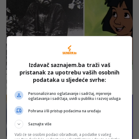
Izdavač saznajem.ba traži vaš
pristanak za upotrebu vaših osobnih
podataka u sljedeće svrhe:
Personalizirano oglašavanje i sadržaj, mjerenje
oglašavanja i sadržaja, uvidi u publiku i razvoj usluga
Pohrana i/ili pristup podacima na uređaju
Saznajte više
Vaši će se osobni podaci obrađivati, a podatke s vašeg