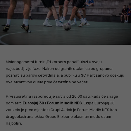
Malonogometni turnir „Tri kornera penal“ ulazi u svoju
najuzbudljiviju fazu. Nakon odigranih utakmica po grupama
poznati su parovi četvrtfinala, a publiku u SC Partizanovo očekuju
dva atraktivna duela prve četvrtfinalne večeri.
Prvi susret na rasporedu je sutra od 20:00 sati, kada će snage
odmjeriti
Eurosjaj 30
i
Forum Mladih NES
. Ekipa Eurosjaj 30
zauzela je prvo mjesto u Grupi A, dok je Forum Mladih NES kao
drugoplasirana ekipa Grupe B izborio plasman među osam
najboljih.