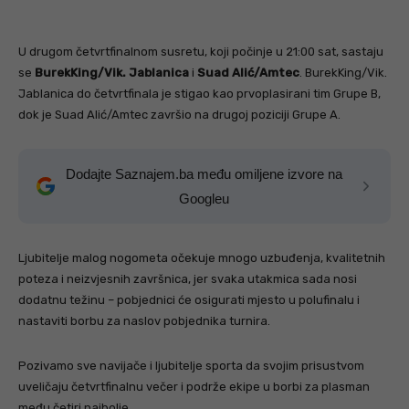
U drugom četvrtfinalnom susretu, koji počinje u 21:00 sat, sastaju
se
BurekKing/Vik. Jablanica
i
Suad Alić/Amtec
. BurekKing/Vik.
Jablanica do četvrtfinala je stigao kao prvoplasirani tim Grupe B,
dok je Suad Alić/Amtec završio na drugoj poziciji Grupe A.
Dodajte Saznajem.ba među omiljene izvore na
Googleu
Ljubitelje malog nogometa očekuje mnogo uzbuđenja, kvalitetnih
poteza i neizvjesnih završnica, jer svaka utakmica sada nosi
dodatnu težinu – pobjednici će osigurati mjesto u polufinalu i
nastaviti borbu za naslov pobjednika turnira.
Pozivamo sve navijače i ljubitelje sporta da svojim prisustvom
uveličaju četvrtfinalnu večer i podrže ekipe u borbi za plasman
među četiri najbolje.