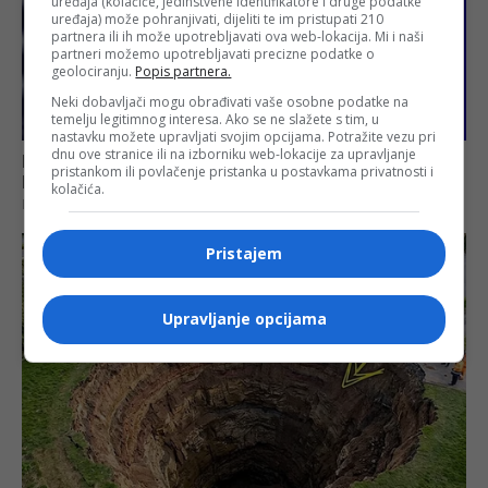
uređaja (kolačiće, jedinstvene identifikatore i druge podatke
uređaja) može pohranjivati, dijeliti te im pristupati 210
partnera ili ih može upotrebljavati ova web-lokacija. Mi i naši
partneri možemo upotrebljavati precizne podatke o
geolociranju.
Popis partnera.
Neki dobavljači mogu obrađivati vaše osobne podatke na
temelju legitimnog interesa. Ako se ne slažete s tim, u
nastavku možete upravljati svojim opcijama. Potražite vezu pri
dnu ove stranice ili na izborniku web-lokacije za upravljanje
pristankom ili povlačenje pristanka u postavkama privatnosti i
kolačića.
Pristajem
Upravljanje opcijama