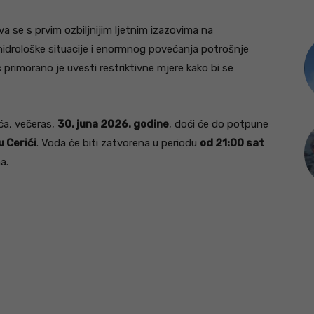
 se s prvim ozbiljnijim ljetnim izazovima na
idrološke situacije i enormnog povećanja potrošnje
 primorano je uvesti restriktivne mjere kako bi se
ća, večeras,
30. juna 2026. godine
, doći će do potpune
u Cerići
. Voda će biti zatvorena u periodu
od 21:00 sat
a.