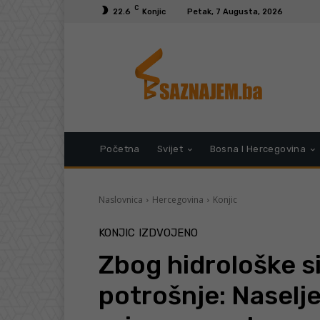
C
22.6
Konjic
Petak, 7 Augusta, 2026
Početna
Svijet
Bosna I Hercegovina
Naslovnica
Hercegovina
Konjic
KONJIC
IZDVOJENO
Zbog hidrološke s
potrošnje: Naselje