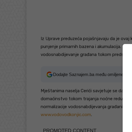
Iz Uprave preduzeća pojašnjavaju da je ovaj 
punjenje primarnih bazena i akumulacija. Time
vodosnabdijevanje građana tokom predstoje
Dodajte Saznajem.ba među omiljene izv
Mještanima naselja Cerići savjetuje se da na
domaćinstvo tokom trajanja noćne redukcije.
normalizacije vodosnabdijevanja građani mo
www.vodovodkonjic.com
.