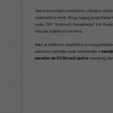
Javno komunalno preduzeće u Konjicu suočava
vodovodnoj mreži. Zbog naglog pogoršanja h
vode, JKP “Vodovod i Kanalizacija” d.d. Konjic
očuvala stabilnost sistema.
Kako je službeno saopšteno iz ovog preduze
obustave isporuke vode za korisnike u
naselj
navečer do 07:00 sati ujutro
narednog dan