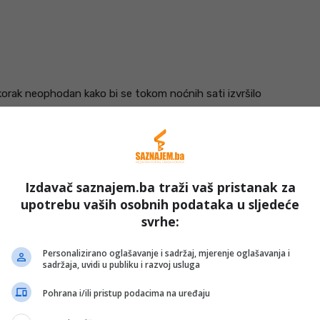
korak neophodan kako bi se tokom noćnih sati izvršilo
 će se omogućiti normalizacija pritiska i uredno
ćeg dana.
ore na Googleu
Izdavač saznajem.ba traži vaš pristanak za
upotrebu vaših osobnih podataka u sljedeće
svrhe:
 vrijeme osiguraju minimalne zalihe vode potrebne za
 Sve dodatne informacije o stanju na terenu i toku
Personalizirano oglašavanje i sadržaj, mjerenje oglašavanja i
gu pratiti putem zvanične web stranice preduzeća
sadržaja, uvidi u publiku i razvoj usluga
Pohrana i/ili pristup podacima na uređaju