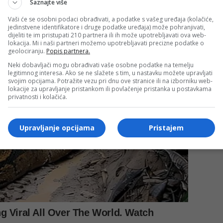
Saznajte više
Vaši će se osobni podaci obrađivati, a podatke s vašeg uređaja (kolačiće,
jedinstvene identifikatore i druge podatke uređaja) može pohranjivati,
dijeliti te im pristupati 210 partnera ili ih može upotrebljavati ova web-
lokacija. Mi i naši partneri možemo upotrebljavati precizne podatke o
geolociranju.
Popis partnera.
Neki dobavljači mogu obrađivati vaše osobne podatke na temelju
legitimnog interesa. Ako se ne slažete s tim, u nastavku možete upravljati
svojim opcijama. Potražite vezu pri dnu ove stranice ili na izborniku web-
lokacije za upravljanje pristankom ili povlačenje pristanka u postavkama
privatnosti i kolačića.
Upravljanje opcijama
Pristajem