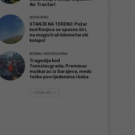
Air Tractor!
IZDVOJENO
STANJE NA TERENU: Požar
kod Konjica se opasno širi,
na magistrali kilometarski
kolaps!
BOSNA I HERCEGOVINA
Tragedija kod
Tomislavgrada: Preminuo
muškarac iz Sarajeva, među
teško povrijeđenima i beba
Učitati više