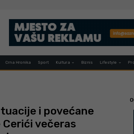
Crna Hronika
Sport
Kultura
Biznis
Lifestyle
Pr
O
ituacije i povećane
 Cerići večeras