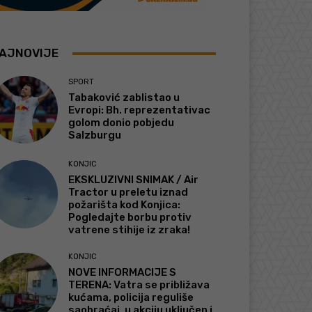
AJNOVIJE
SPORT
Tabaković zablistao u
Evropi: Bh. reprezentativac
golom donio pobjedu
Salzburgu
KONJIC
EKSKLUZIVNI SNIMAK / Air
Tractor u preletu iznad
požarišta kod Konjica:
Pogledajte borbu protiv
vatrene stihije iz zraka!
KONJIC
NOVE INFORMACIJE S
TERENA: Vatra se približava
kućama, policija reguliše
saobraćaj, u akciju uključen i