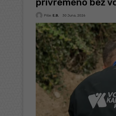
privremeno bez v
Piše:
E.B.
30 Juna, 2026