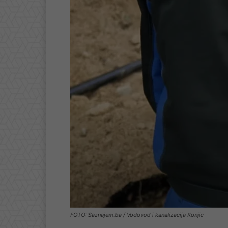
FOTO: Saznajem.ba / Vodovod i kanalizacija Konjic