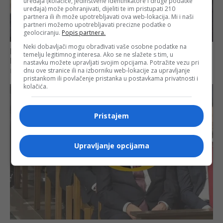
uređaja (kolačiće, jedinstvene identifikatore i druge podatke
uređaja) može pohranjivati, dijeliti te im pristupati 210
partnera ili ih može upotrebljavati ova web-lokacija. Mi i naši
partneri možemo upotrebljavati precizne podatke o
geolociranju.
Popis partnera.
Neki dobavljači mogu obrađivati vaše osobne podatke na
temelju legitimnog interesa. Ako se ne slažete s tim, u
nastavku možete upravljati svojim opcijama. Potražite vezu pri
dnu ove stranice ili na izborniku web-lokacije za upravljanje
pristankom ili povlačenje pristanka u postavkama privatnosti i
kolačića.
Pristajem
Upravljanje opcijama