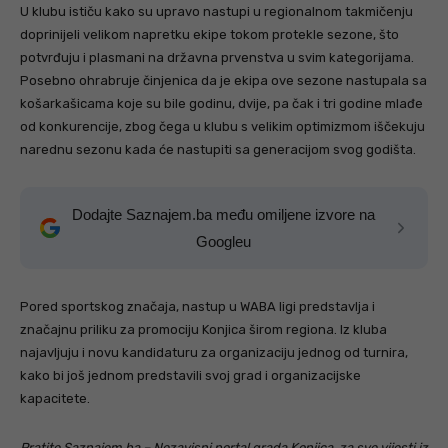
U klubu ističu kako su upravo nastupi u regionalnom takmičenju
doprinijeli velikom napretku ekipe tokom protekle sezone, što
potvrđuju i plasmani na državna prvenstva u svim kategorijama.
Posebno ohrabruje činjenica da je ekipa ove sezone nastupala sa
košarkašicama koje su bile godinu, dvije, pa čak i tri godine mlađe
od konkurencije, zbog čega u klubu s velikim optimizmom iščekuju
narednu sezonu kada će nastupiti sa generacijom svog godišta.
Dodajte Saznajem.ba među omiljene izvore na
Googleu
Pored sportskog značaja, nastup u WABA ligi predstavlja i
značajnu priliku za promociju Konjica širom regiona. Iz kluba
najavljuju i novu kandidaturu za organizaciju jednog od turnira,
kako bi još jednom predstavili svoj grad i organizacijske
kapacitete.
Pratite Saznajem.ba – Nezavisni portal grada Konjica, za sve vijesti iz