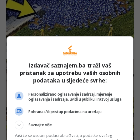
Izdavač saznajem.ba traži vaš
pristanak za upotrebu vaših osobnih
podataka u sljedeće svrhe:
Personalizirano oglašavanje i sadržaj, mjerenje
oglašavanja i sadržaja, uvidi u publiku i razvoj usluga
Pohrana i/ili pristup podacima na uređaju
Saznajte više
Vaši će se osobni podaci obrađivati, a podatke s vašeg