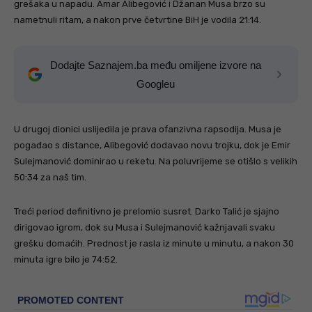
grešaka u napadu. Amar Alibegović i Džanan Musa brzo su
nametnuli ritam, a nakon prve četvrtine BiH je vodila 21:14.
Dodajte Saznajem.ba među omiljene izvore na
Googleu
U drugoj dionici uslijedila je prava ofanzivna rapsodija. Musa je
pogađao s distance, Alibegović dodavao novu trojku, dok je Emir
Sulejmanović dominirao u reketu. Na poluvrijeme se otišlo s velikih
50:34 za naš tim.
Treći period definitivno je prelomio susret. Darko Talić je sjajno
dirigovao igrom, dok su Musa i Sulejmanović kažnjavali svaku
grešku domaćih. Prednost je rasla iz minute u minutu, a nakon 30
minuta igre bilo je 74:52.