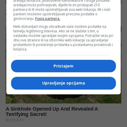
uređaja (kolačiće, jedinstvene identifikatore i druge podatke
uređaja) može pohranjivati, dijeliti te im pristupati 210
partnera ili ih može upotrebljavati ova web-lokacija. Mi i naši
partneri možemo upotrebljavati precizne podatke o
geolociranju.
Popis partnera.
Neki dobavljači mogu obrađivati vaše osobne podatke na
temelju legitimnog interesa. Ako se ne slažete s tim, u
nastavku možete upravljati svojim opcijama. Potražite vezu pri
dnu ove stranice ili na izborniku web-lokacije za upravljanje
pristankom ili povlačenje pristanka u postavkama privatnosti i
kolačića.
Pristajem
Upravljanje opcijama