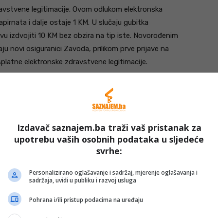
zdravstvene legitimacije. Ovom odlukom elektronska
apirnata i dalje ostaje 1 KM. U slučaju gubitka
ovu izdvojiti 10 KM bez obzira na tip iste. Novorođenim
ju novi osiguranici Zavoda, prilikom prve prijave na
esplatne elektronske zdravstvene legitimacije.
Izdavač saznajem.ba traži vaš pristanak za
upotrebu vaših osobnih podataka u sljedeće
svrhe:
Personalizirano oglašavanje i sadržaj, mjerenje oglašavanja i
sadržaja, uvidi u publiku i razvoj usluga
Pohrana i/ili pristup podacima na uređaju