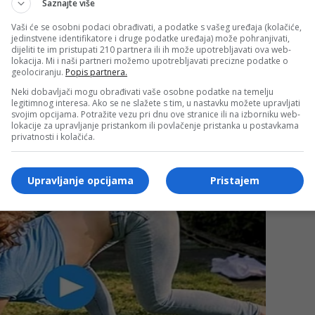
Saznajte više
Vaši će se osobni podaci obrađivati, a podatke s vašeg uređaja (kolačiće,
jedinstvene identifikatore i druge podatke uređaja) može pohranjivati,
dijeliti te im pristupati 210 partnera ili ih može upotrebljavati ova web-
lokacija. Mi i naši partneri možemo upotrebljavati precizne podatke o
geolociranju.
Popis partnera.
Neki dobavljači mogu obrađivati vaše osobne podatke na temelju
legitimnog interesa. Ako se ne slažete s tim, u nastavku možete upravljati
svojim opcijama. Potražite vezu pri dnu ove stranice ili na izborniku web-
lokacije za upravljanje pristankom ili povlačenje pristanka u postavkama
privatnosti i kolačića.
Upravljanje opcijama
Pristajem