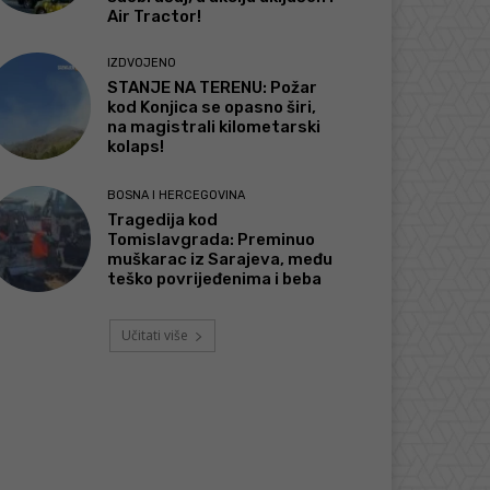
Air Tractor!
IZDVOJENO
STANJE NA TERENU: Požar
kod Konjica se opasno širi,
na magistrali kilometarski
kolaps!
BOSNA I HERCEGOVINA
Tragedija kod
Tomislavgrada: Preminuo
muškarac iz Sarajeva, među
teško povrijeđenima i beba
Učitati više