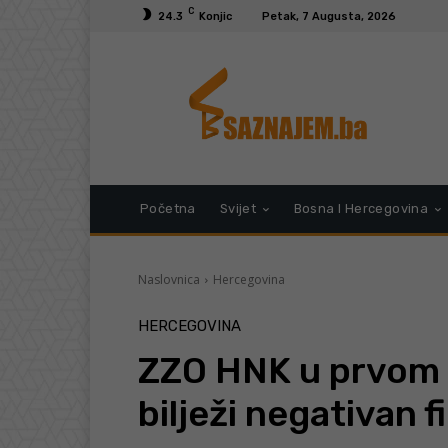
C
24.3
Konjic
Petak, 7 Augusta, 2026
Početna
Svijet
Bosna I Hercegovina
Naslovnica
Hercegovina
HERCEGOVINA
ZZO HNK u prvom 
bilježi negativan f