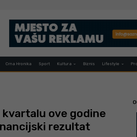
Crna Hronika
Sport
Kultura
Biznis
Lifestyle
Pr
O
kvartalu ove godine
inancijski rezultat