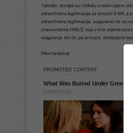
Također, donijeli su i Odluku o visini cijene 
zdravstvena legitimacija će iznositi 5 KM, a p
zdravstvene legitimacije, osiguranici će za n
stanovnicima HNK/Ž, koji u isto vrijeme posta
osiguranje, bit će, po prvi put, dodijeljene b
(Mostarski.ba)