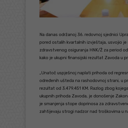
Na danas održanoj 36. redovnoj sjednici Up
pored ostalih kvartalnih izvještaja, usvojio j
zdravstvenog osiguranja HNK/Ž za period od 0
kako je ukupni finansijski rezultat Zavoda u 
„Unatoč uspješnoj naplati prihoda od regresn
određenih ušteda na rashodovnoj strani, u pr
rezultat od 3.479.451 KM. Razlog zbog kojega
ukupnih prihoda Zavoda, je donošenje Zako
je smanjenja stope doprinosa za zdravstveno
zahtijevaju strogi nadzor nad troškovima u n