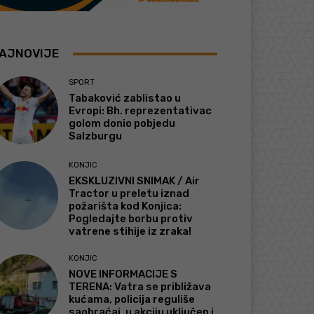
AJNOVIJE
SPORT
Tabaković zablistao u
Evropi: Bh. reprezentativac
golom donio pobjedu
Salzburgu
KONJIC
EKSKLUZIVNI SNIMAK / Air
Tractor u preletu iznad
požarišta kod Konjica:
Pogledajte borbu protiv
vatrene stihije iz zraka!
KONJIC
NOVE INFORMACIJE S
TERENA: Vatra se približava
kućama, policija reguliše
saobraćaj, u akciju uključen i