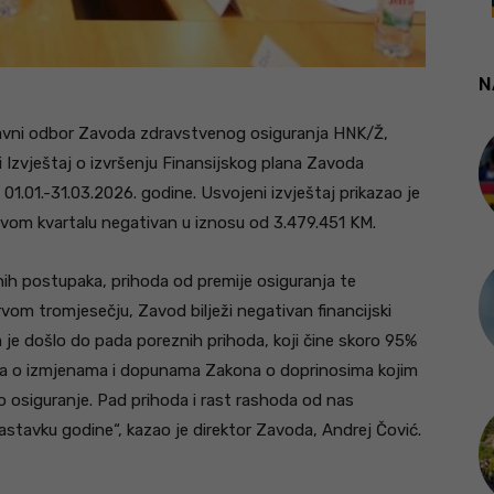
N
ravni odbor Zavoda zdravstvenog osiguranja HNK/Ž,
e i Izvještaj o izvršenju Finansijskog plana Zavoda
1.01.-31.03.2026. godine. Usvojeni izvještaj prikazao je
prvom kvartalu negativan u iznosu od 3.479.451 KM.
ih postupaka, prihoda od premije osiguranja te
vom tromjesečju, Zavod bilježi negativan financijski
 je došlo do pada poreznih prihoda, koji čine skoro 95%
na o izmjenama i dopunama Zakona o doprinosima kojim
 osiguranje. Pad prihoda i rast rashoda od nas
astavku godine“, kazao je direktor Zavoda, Andrej Čović.