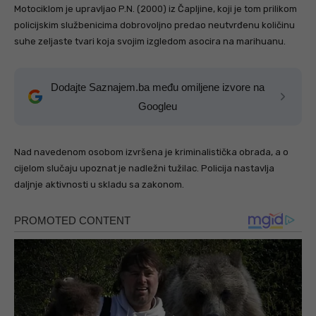
Motociklom je upravljao P.N. (2000) iz Čapljine, koji je tom prilikom
policijskim službenicima dobrovoljno predao neutvrđenu količinu
suhe zeljaste tvari koja svojim izgledom asocira na marihuanu.
Dodajte Saznajem.ba među omiljene izvore na
Googleu
Nad navedenom osobom izvršena je kriminalistička obrada, a o
cijelom slučaju upoznat je nadležni tužilac. Policija nastavlja
daljnje aktivnosti u skladu sa zakonom.