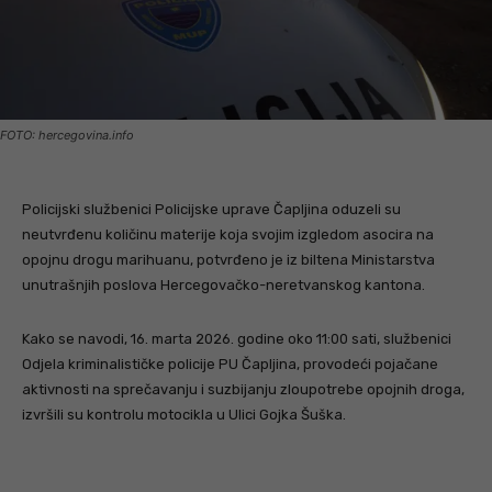
FOTO: hercegovina.info
Policijski službenici Policijske uprave Čapljina oduzeli su
neutvrđenu količinu materije koja svojim izgledom asocira na
opojnu drogu marihuanu, potvrđeno je iz biltena Ministarstva
unutrašnjih poslova Hercegovačko-neretvanskog kantona.
Kako se navodi, 16. marta 2026. godine oko 11:00 sati, službenici
Odjela kriminalističke policije PU Čapljina, provodeći pojačane
aktivnosti na sprečavanju i suzbijanju zloupotrebe opojnih droga,
izvršili su kontrolu motocikla u Ulici Gojka Šuška.