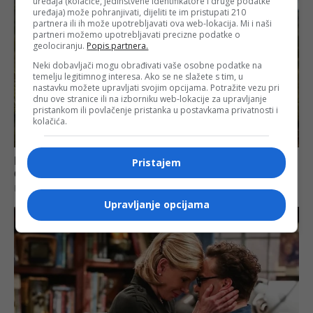
uređaja (kolačiće, jedinstvene identifikatore i druge podatke
uređaja) može pohranjivati, dijeliti te im pristupati 210
partnera ili ih može upotrebljavati ova web-lokacija. Mi i naši
partneri možemo upotrebljavati precizne podatke o
geolociranju.
Popis partnera.
Neki dobavljači mogu obrađivati vaše osobne podatke na
temelju legitimnog interesa. Ako se ne slažete s tim, u
nastavku možete upravljati svojim opcijama. Potražite vezu pri
dnu ove stranice ili na izborniku web-lokacije za upravljanje
pristankom ili povlačenje pristanka u postavkama privatnosti i
kolačića.
Pristajem
Upravljanje opcijama