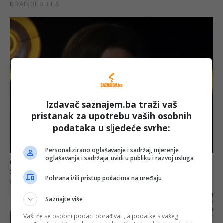
Izdavač saznajem.ba traži vaš
pristanak za upotrebu vaših osobnih
podataka u sljedeće svrhe:
Personalizirano oglašavanje i sadržaj, mjerenje
oglašavanja i sadržaja, uvidi u publiku i razvoj usluga
Pohrana i/ili pristup podacima na uređaju
Saznajte više
Vaši će se osobni podaci obrađivati, a podatke s vašeg