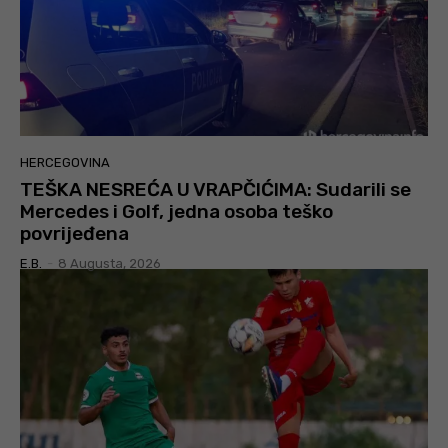
HERCEGOVINA
TEŠKA NESREĆA U VRAPČIĆIMA: Sudarili se
Mercedes i Golf, jedna osoba teško
povrijeđena
E.B.
-
8 Augusta, 2026