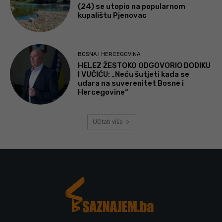
(24) se utopio na popularnom
kupalištu Pjenovac
BOSNA I HERCEGOVINA
HELEZ ŽESTOKO ODGOVORIO DODIKU
I VUČIĆU: „Neću šutjeti kada se
udara na suverenitet Bosne i
Hercegovine“
Učitati više