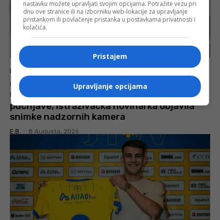
nastavku možete upravljati svojim opcijama. Potražite vezu pri
dnu ove stranice ili na izborniku web-lokacije za upravljanje
pristankom ili povlačenje pristanka u postavkama privatnosti i
kolačića.
Pristajem
BOSNA I HERCEGOVINA
OBJAVLJEN SNIMAK POKUŠAJA LIKVIDACIJE
Upravljanje opcijama
U LUKAVICI: Napadač pratio Dabića prije
pucnjave, istraživačka novinarka objavila
snimke nadzornih kamera
E.B.
-
8 Augusta, 2026