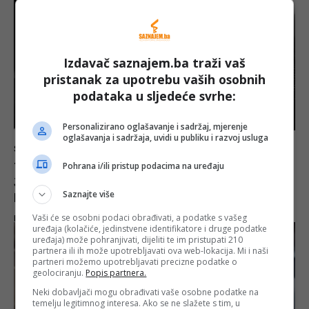
Izdavač saznajem.ba traži vaš
pristanak za upotrebu vaših osobnih
podataka u sljedeće svrhe:
Personalizirano oglašavanje i sadržaj, mjerenje
oglašavanja i sadržaja, uvidi u publiku i razvoj usluga
SVIJET
TUŽNA VIJEST IZ ARGENTINE: Preminuo
Pohrana i/ili pristup podacima na uređaju
Jorge Messi, otac i glavni oslonac Lionela
Saznajte više
Messija
Vaši će se osobni podaci obrađivati, a podatke s vašeg
E.B.
-
8 Augusta, 2026
uređaja (kolačiće, jedinstvene identifikatore i druge podatke
uređaja) može pohranjivati, dijeliti te im pristupati 210
partnera ili ih može upotrebljavati ova web-lokacija. Mi i naši
partneri možemo upotrebljavati precizne podatke o
geolociranju.
Popis partnera.
Neki dobavljači mogu obrađivati vaše osobne podatke na
temelju legitimnog interesa. Ako se ne slažete s tim, u