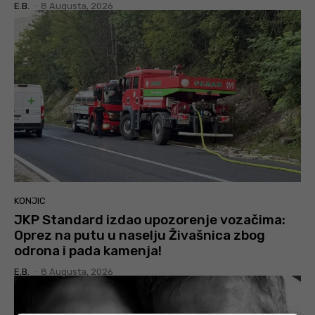
E.B.
-
8 Augusta, 2026
KONJIC
JKP Standard izdao upozorenje vozačima:
Oprez na putu u naselju Živašnica zbog
odrona i pada kamenja!
E.B.
-
8 Augusta, 2026