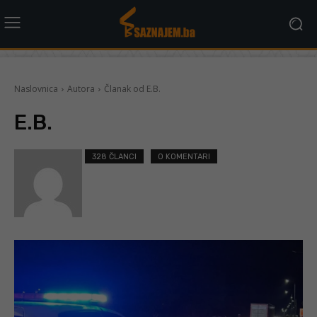
Naslovnica
Autora
Članak od E.B.
E.B.
328 ČLANCI
0 KOMENTARI