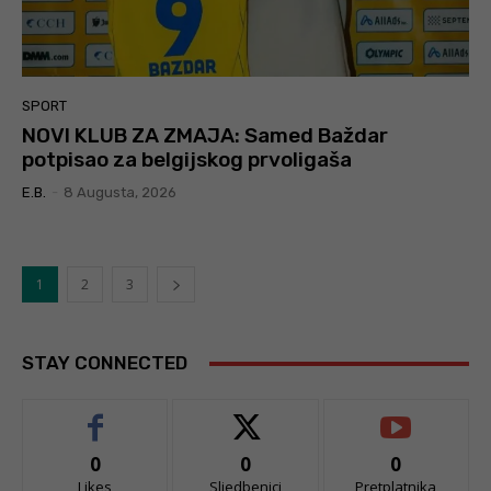
SPORT
NOVI KLUB ZA ZMAJA: Samed Baždar
potpisao za belgijskog prvoligaša
E.B.
-
8 Augusta, 2026
1
2
3
STAY CONNECTED
0
0
0
Likes
Sljedbenici
Pretplatnika