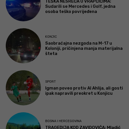
TEŠKA NESREĆA U VRAPČIĆIMA:
Sudarili se Mercedes i Golf, jedna
osoba teško povrijeđena
KONJIC
Saobraćajna nezgoda na M-17 u
Koloniji, pričinjena manja materijalna
šteta
SPORT
Igman poveo protiv Al Ahlija, ali gosti
ipak napravili preokret u Konjicu
BOSNA I HERCEGOVINA
TRAGEDIJA KOD ZAVIDOVIĆA: Mladić