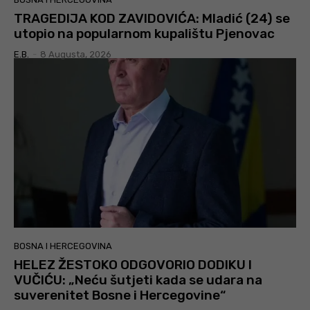
TRAGEDIJA KOD ZAVIDOVIĆA: Mladić (24) se
utopio na popularnom kupalištu Pjenovac
E.B.
-
8 Augusta, 2026
BOSNA I HERCEGOVINA
HELEZ ŽESTOKO ODGOVORIO DODIKU I
VUČIĆU: „Neću šutjeti kada se udara na
suverenitet Bosne i Hercegovine“