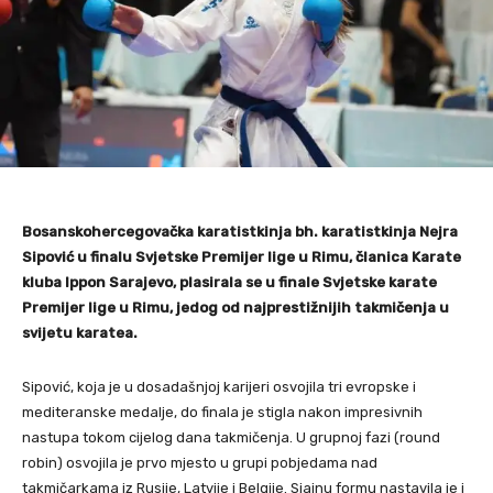
Bosanskohercegovačka karatistkinja bh. karatistkinja Nejra
Sipović u finalu Svjetske Premijer lige u Rimu, članica Karate
kluba Ippon Sarajevo, plasirala se u finale Svjetske karate
Premijer lige u Rimu, jedog od najprestižnijih takmičenja u
svijetu karatea.
Sipović, koja je u dosadašnjoj karijeri osvojila tri evropske i
mediteranske medalje, do finala je stigla nakon impresivnih
nastupa tokom cijelog dana takmičenja. U grupnoj fazi (round
robin) osvojila je prvo mjesto u grupi pobjedama nad
takmičarkama iz Rusije, Latvije i Belgije. Sjajnu formu nastavila je i