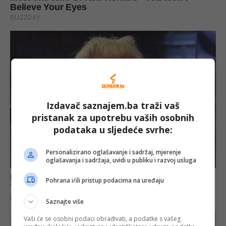
Izdavač saznajem.ba traži vaš
pristanak za upotrebu vaših osobnih
podataka u sljedeće svrhe:
Personalizirano oglašavanje i sadržaj, mjerenje
oglašavanja i sadržaja, uvidi u publiku i razvoj usluga
Pohrana i/ili pristup podacima na uređaju
Saznajte više
Vaši će se osobni podaci obrađivati, a podatke s vašeg