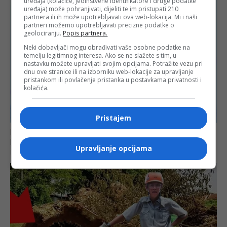
uređaja (kolačiće, jedinstvene identifikatore i druge podatke
uređaja) može pohranjivati, dijeliti te im pristupati 210
partnera ili ih može upotrebljavati ova web-lokacija. Mi i naši
partneri možemo upotrebljavati precizne podatke o
geolociranju.
Popis partnera.
Neki dobavljači mogu obrađivati vaše osobne podatke na
temelju legitimnog interesa. Ako se ne slažete s tim, u
nastavku možete upravljati svojim opcijama. Potražite vezu pri
dnu ove stranice ili na izborniku web-lokacije za upravljanje
pristankom ili povlačenje pristanka u postavkama privatnosti i
kolačića.
Pristajem
Upravljanje opcijama