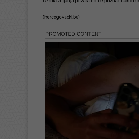
Uzrok izbijanja požara bit će poznat nakon uv
(hercegovacki.ba)