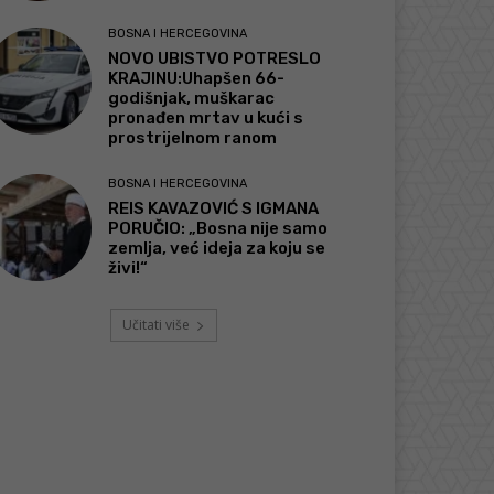
BOSNA I HERCEGOVINA
NOVO UBISTVO POTRESLO
KRAJINU:Uhapšen 66-
godišnjak, muškarac
pronađen mrtav u kući s
prostrijelnom ranom
BOSNA I HERCEGOVINA
REIS KAVAZOVIĆ S IGMANA
PORUČIO: „Bosna nije samo
zemlja, već ideja za koju se
živi!“
Učitati više