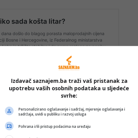
Izdavač saznajem.ba traži vaš pristanak za
upotrebu vaših osobnih podataka u sljedeće
svrhe:
Personalizirano oglašavanje i sadržaj, mjerenje oglašavanja i
j Dodig koji su, uprkos izuzetno teškim uslovima,
sadržaja, uvidi u publiku i razvoj usluga
 navodi Čapljinski portal, te nastavlja:
Pohrana i/ili pristup podacima na uređaju