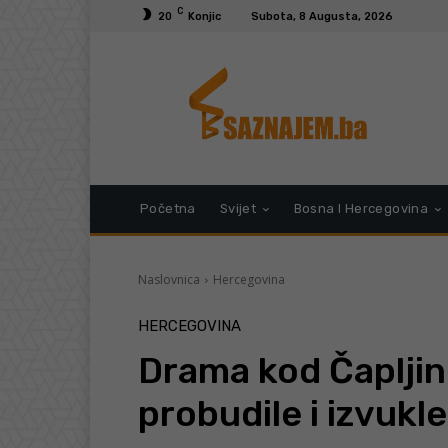
C
20
Konjic
Subota, 8 Augusta, 2026
Početna
Svijet
Bosna I Hercegovina
Naslovnica
Hercegovina
HERCEGOVINA
Drama kod Čapljin
probudile i izvukle