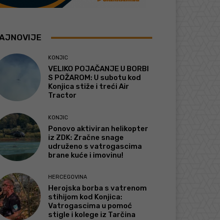
AJNOVIJE
KONJIC
VELIKO POJAČANJE U BORBI
S POŽAROM: U subotu kod
Konjica stiže i treći Air
Tractor
KONJIC
Ponovo aktiviran helikopter
iz ZDK: Zračne snage
udruženo s vatrogascima
brane kuće i imovinu!
HERCEGOVINA
Herojska borba s vatrenom
stihijom kod Konjica:
Vatrogascima u pomoć
stigle i kolege iz Tarčina