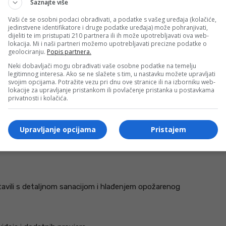
Saznajte više
Vaši će se osobni podaci obrađivati, a podatke s vašeg uređaja (kolačiće,
jedinstvene identifikatore i druge podatke uređaja) može pohranjivati,
dijeliti te im pristupati 210 partnera ili ih može upotrebljavati ova web-
lokacija. Mi i naši partneri možemo upotrebljavati precizne podatke o
geolociranju.
Popis partnera.
Neki dobavljači mogu obrađivati vaše osobne podatke na temelju
legitimnog interesa. Ako se ne slažete s tim, u nastavku možete upravljati
svojim opcijama. Potražite vezu pri dnu ove stranice ili na izborniku web-
lokacije za upravljanje pristankom ili povlačenje pristanka u postavkama
privatnosti i kolačića.
Upravljanje opcijama
Pristajem
pronaći člana porodice koji je u tom trenutku spavao te
lučnost bile su ključne da se izbjegne najgori mogući
stavili s detaljnom sanacijom i hlađenjem opožarenog