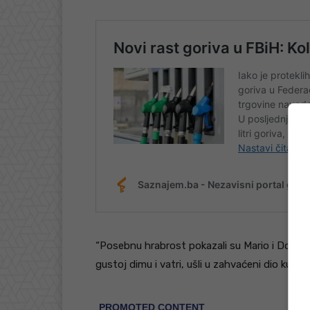
“Posebnu hrabrost pokazali su Mario i Domago
gustoj dimu i vatri, ušli u zahvaćeni dio kuće”,