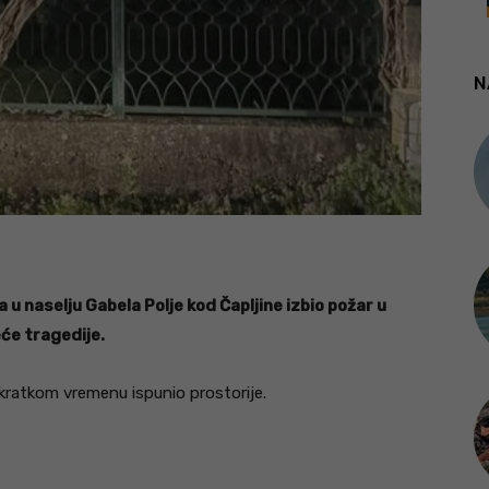
N
u naselju Gabela Polje kod Čapljine izbio požar u
eće tragedije.
u kratkom vremenu ispunio prostorije.