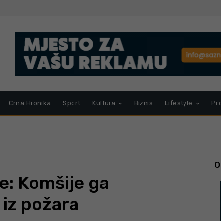
Crna Hronika
Sport
Kultura
Biznis
Lifestyle
Pr
O
e: Komšije ga
 iz požara