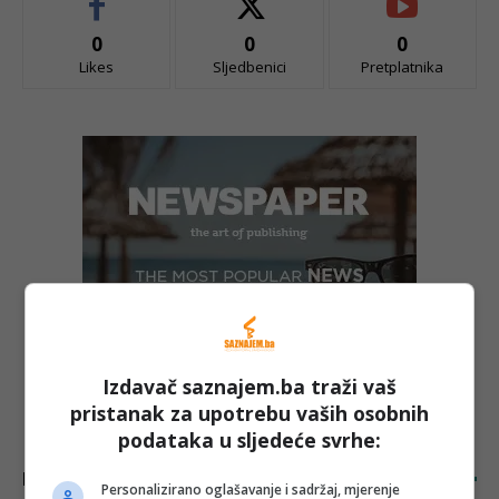
0
0
0
Likes
Sljedbenici
Pretplatnika
Izdavač saznajem.ba traži vaš
pristanak za upotrebu vaših osobnih
podataka u sljedeće svrhe:
LATEST ARTICLES
Personalizirano oglašavanje i sadržaj, mjerenje