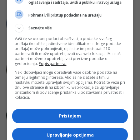
oglašavanja i sadržaja, uvidi u publiku i razvoj usluga
SVIJET
Pohrana i/ili pristup podacima na uređaju
Kineski analitičari iznijeli tvrdnje:
Mossad navodno stoji iza
Saznajte više
migrantske krize u Ceuti
Vaši će se osobni podaci obrađivati, a podatke s vašeg
uređaja (kolačiće, jedinstvene identifikatore i druge podatke
uređaja) može pohranjivati, dijeliti te im pristupati 210
partnera ili ih može upotrebljavati ova web-lokacija. Mi i naši
partneri možemo upotrebljavati precizne podatke o
BOSNA I HERCEGOVINA
geolociranju.
Popis partnera.
Američki senatori i kongresmeni
traže nove sankcije za Milorada
Neki dobavljači mogu obrađivati vaše osobne podatke na
temelju legitimnog interesa. Ako se ne slažete s tim, u
Dodika
nastavku možete upravljati svojim opcijama. Potražite vezu pri
dnu ove stranice ili na izborniku web-lokacije za upravljanje
pristankom ili povlačenje pristanka u postavkama privatnosti i
kolačića.
KONJIC
Požar u Kanjini i dalje bukti: Na
Pristajem
terenu dva helikoptera, očekuju se i
dva Air Tractora
Upravljanje opcijama