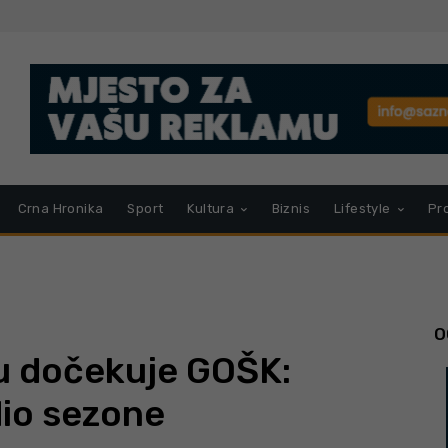
Crna Hronika
Sport
Kultura
Biznis
Lifestyle
Pr
O
u dočekuje GOŠK:
dio sezone