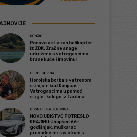
AJNOVIJE
KONJIC
Ponovo aktiviran helikopter
iz ZDK: Zračne snage
udruženo s vatrogascima
brane kuće i imovinu!
HERCEGOVINA
Herojska borba s vatrenom
stihijom kod Konjica:
Vatrogascima u pomoć
stigle i kolege iz Tarčina
BOSNA I HERCEGOVINA
NOVO UBISTVO POTRESLO
KRAJINU:Uhapšen 66-
godišnjak, muškarac
pronađen mrtav u kući s