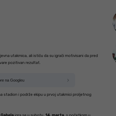
evna utakmica, ali ističu da su igrači motivisani da pred
are pozitivan rezultat.
ore na Googleu
na stadion i podrže ekipu u prvoj utakmici proljetnog
K Gabela
igra se u subotu,
14. marta
, s početkom u