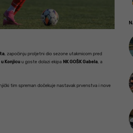
N
ta
, započinju proljetni dio sezone utakmicom pred
u Konjicu
u goste dolazi ekipa
NK GOŠK Gabela
, a
njički tim spreman dočekuje nastavak prvenstva i nove