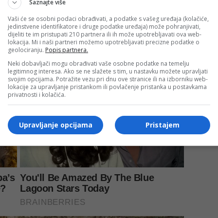
Saznajte više
Vaši će se osobni podaci obrađivati, a podatke s vašeg uređaja (kolačiće,
jedinstvene identifikatore i druge podatke uređaja) može pohranjivati,
dijeliti te im pristupati 210 partnera ili ih može upotrebljavati ova web-
lokacija. Mi i naši partneri možemo upotrebljavati precizne podatke o
geolociranju.
Popis partnera.
Neki dobavljači mogu obrađivati vaše osobne podatke na temelju
legitimnog interesa. Ako se ne slažete s tim, u nastavku možete upravljati
svojim opcijama. Potražite vezu pri dnu ove stranice ili na izborniku web-
lokacije za upravljanje pristankom ili povlačenje pristanka u postavkama
privatnosti i kolačića.
Upravljanje opcijama
Pristajem