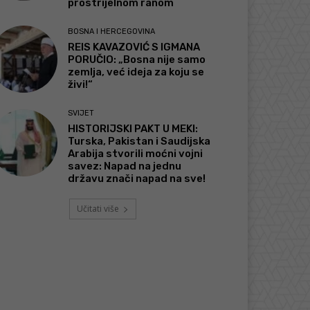
prostrijelnom ranom
BOSNA I HERCEGOVINA
REIS KAVAZOVIĆ S IGMANA
PORUČIO: „Bosna nije samo
zemlja, već ideja za koju se
živi!“
SVIJET
HISTORIJSKI PAKT U MEKI:
Turska, Pakistan i Saudijska
Arabija stvorili moćni vojni
savez: Napad na jednu
državu znači napad na sve!
Učitati više