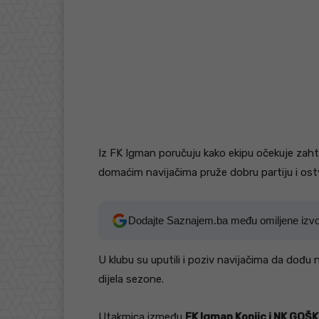
Iz FK Igman poručuju kako ekipu očekuje zahtj
domaćim navijačima pruže dobru partiju i ostv
Dodajte Saznajem.ba među omiljene izv
U klubu su uputili i poziv navijačima da dođu 
dijela sezone.
Utakmica između
FK Igman Konjic i NK GOŠ