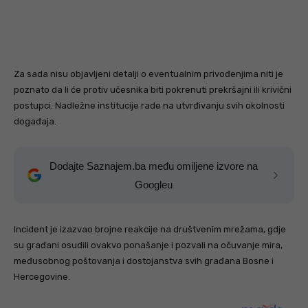
Za sada nisu objavljeni detalji o eventualnim privođenjima niti je
poznato da li će protiv učesnika biti pokrenuti prekršajni ili krivični
postupci. Nadležne institucije rade na utvrđivanju svih okolnosti
događaja.
Dodajte Saznajem.ba među omiljene izvore na
Googleu
Incident je izazvao brojne reakcije na društvenim mrežama, gdje
su građani osudili ovakvo ponašanje i pozvali na očuvanje mira,
međusobnog poštovanja i dostojanstva svih građana Bosne i
Hercegovine.