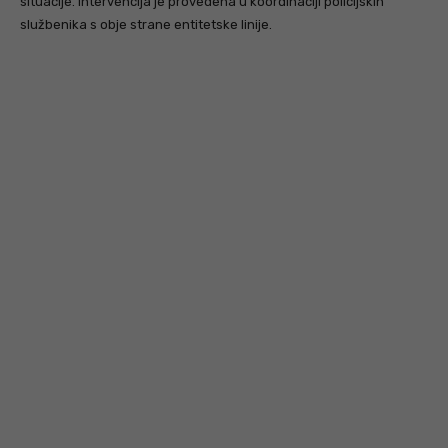
situacije. Intervencija je provedena u koordinaciji policijskih
službenika s obje strane entitetske linije.