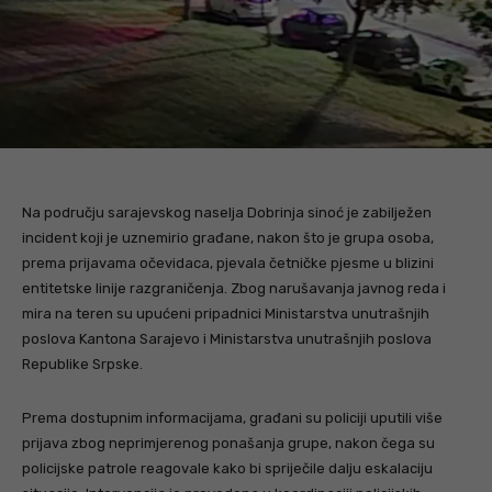
Na području sarajevskog naselja Dobrinja sinoć je zabilježen
incident koji je uznemirio građane, nakon što je grupa osoba,
prema prijavama očevidaca, pjevala četničke pjesme u blizini
entitetske linije razgraničenja. Zbog narušavanja javnog reda i
mira na teren su upućeni pripadnici Ministarstva unutrašnjih
poslova Kantona Sarajevo i Ministarstva unutrašnjih poslova
Republike Srpske.
Prema dostupnim informacijama, građani su policiji uputili više
prijava zbog neprimjerenog ponašanja grupe, nakon čega su
policijske patrole reagovale kako bi spriječile dalju eskalaciju