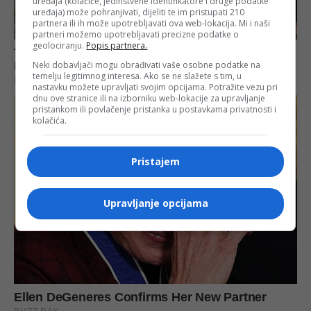
uređaja (kolačiće, jedinstvene identifikatore i druge podatke
uređaja) može pohranjivati, dijeliti te im pristupati 210
partnera ili ih može upotrebljavati ova web-lokacija. Mi i naši
partneri možemo upotrebljavati precizne podatke o
geolociranju.
Popis partnera.
Neki dobavljači mogu obrađivati vaše osobne podatke na
temelju legitimnog interesa. Ako se ne slažete s tim, u
nastavku možete upravljati svojim opcijama. Potražite vezu pri
dnu ove stranice ili na izborniku web-lokacije za upravljanje
pristankom ili povlačenje pristanka u postavkama privatnosti i
kolačića.
Pristajem
Upravljanje opcijama