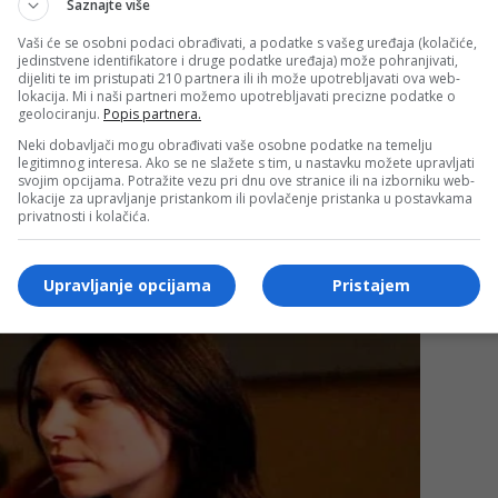
Saznajte više
so ne postane oko 80 posto pečeno i dok kožica ne
Vaši će se osobni podaci obrađivati, a podatke s vašeg uređaja (kolačiće,
okrenete i kratko dovršite s druge strane. Ako osjećate
jedinstvene identifikatore i druge podatke uređaja) može pohranjivati,
dijeliti te im pristupati 210 partnera ili ih može upotrebljavati ova web-
ečena.
lokacija. Mi i naši partneri možemo upotrebljavati precizne podatke o
geolociranju.
Popis partnera.
 lagano posuti kožu kukuruznim brašnom. Prije toga ribu
Neki dobavljači mogu obrađivati vaše osobne podatke na temelju
legitimnog interesa. Ako se ne slažete s tim, u nastavku možete upravljati
nja kako bi postigla sobnu temperaturu.
svojim opcijama. Potražite vezu pri dnu ove stranice ili na izborniku web-
lokacije za upravljanje pristankom ili povlačenje pristanka u postavkama
privatnosti i kolačića.
Upravljanje opcijama
Pristajem