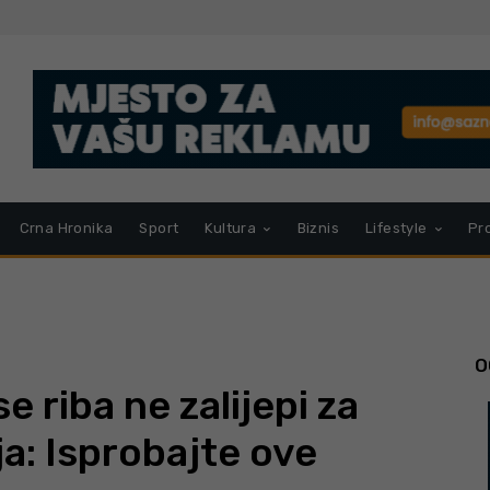
Crna Hronika
Sport
Kultura
Biznis
Lifestyle
Pr
O
se riba ne zalijepi za
a: Isprobajte ove