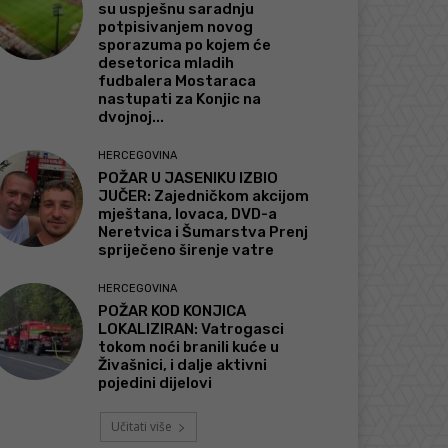
su uspješnu saradnju
potpisivanjem novog
sporazuma po kojem će
desetorica mladih
fudbalera Mostaraca
nastupati za Konjic na
dvojnoj...
HERCEGOVINA
POŽAR U JASENIKU IZBIO
JUČER: Zajedničkom akcijom
mještana, lovaca, DVD-a
Neretvica i Šumarstva Prenj
spriječeno širenje vatre
HERCEGOVINA
POŽAR KOD KONJICA
LOKALIZIRAN: Vatrogasci
tokom noći branili kuće u
Živašnici, i dalje aktivni
pojedini dijelovi
Učitati više