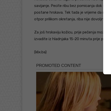
savijanje. Pecite ribu bez pomicanja dok me
postane hrskava. Tek tada je vrijeme da ribu 
otpor prilikom okretanja, riba nije dovoljno p
Za još hrskaviju kožicu, prije pečenja možete
izvadite iz hladnjaka 15-20 minuta prije peče
(klix.ba)