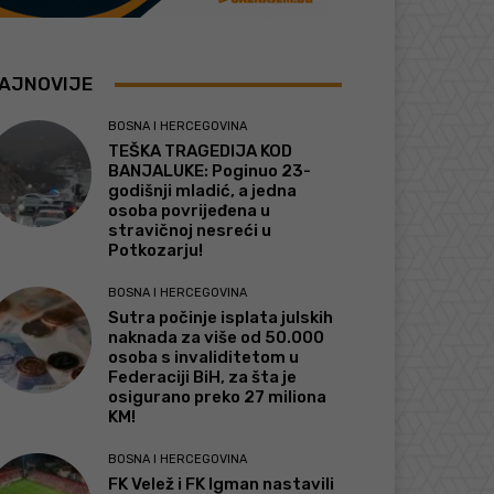
AJNOVIJE
BOSNA I HERCEGOVINA
TEŠKA TRAGEDIJA KOD
BANJALUKE: Poginuo 23-
godišnji mladić, a jedna
osoba povrijeđena u
stravičnoj nesreći u
Potkozarju!
BOSNA I HERCEGOVINA
Sutra počinje isplata julskih
naknada za više od 50.000
osoba s invaliditetom u
Federaciji BiH, za šta je
osigurano preko 27 miliona
KM!
BOSNA I HERCEGOVINA
FK Velež i FK Igman nastavili