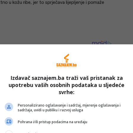
rektno u kožu ribe, jer to sprječava lijepljenje i pomaže
Izdavač saznajem.ba traži vaš pristanak za
upotrebu vaših osobnih podataka u sljedeće
svrhe:
Personalizirano oglašavanje i sadržaj, mjerenje oglašavanja i
sadržaja, uvidi u publiku i razvoj usluga
Pohrana i/ili pristup podacima na uređaju
t s kožom prema dolje i odmah čujete cvrčanje. Prvih
m ili prstima kako bi koža ostala ravna i spriječila