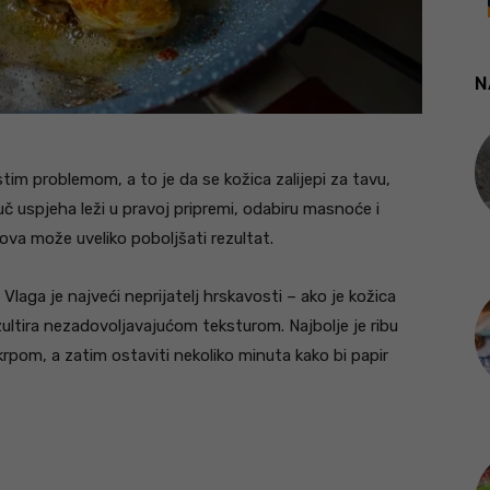
N
stim problemom, a to je da se kožica zalijepi za tavu,
č uspjeha leži u pravoj pripremi, odabiru masnoće i
kova može uveliko poboljšati rezultat.
e. Vlaga je najveći neprijatelj hrskavosti – ako je kožica
ultira nezadovoljavajućom teksturom. Najbolje je ribu
krpom, a zatim ostaviti nekoliko minuta kako bi papir