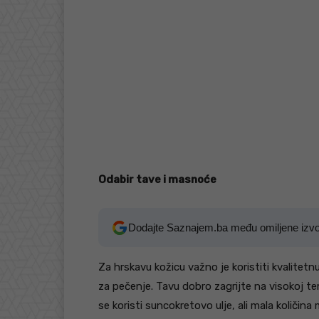
Odabir tave i masnoće
Dodajte Saznajem.ba među omiljene izv
Za hrskavu kožicu važno je koristiti kvalitetn
za pečenje. Tavu dobro zagrijte na visokoj tem
se koristi suncokretovo ulje, ali mala količi