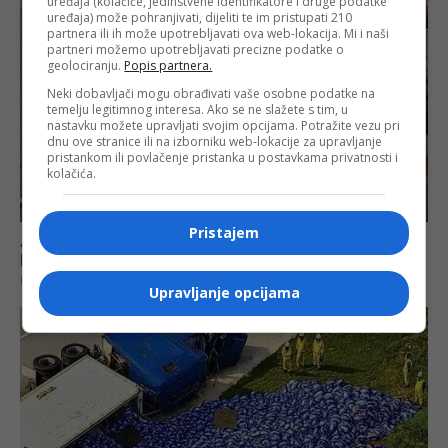
uređaja (kolačiće, jedinstvene identifikatore i druge podatke
uređaja) može pohranjivati, dijeliti te im pristupati 210
partnera ili ih može upotrebljavati ova web-lokacija. Mi i naši
partneri možemo upotrebljavati precizne podatke o
geolociranju.
Popis partnera.
Neki dobavljači mogu obrađivati vaše osobne podatke na
temelju legitimnog interesa. Ako se ne slažete s tim, u
nastavku možete upravljati svojim opcijama. Potražite vezu pri
dnu ove stranice ili na izborniku web-lokacije za upravljanje
pristankom ili povlačenje pristanka u postavkama privatnosti i
kolačića.
Pristajem
Upravljanje opcijama