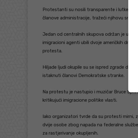
Protestanti su nosili transparente i lutke ko
članove administracije, tražeći njihovu smjenu
Jedan od centralnih skupova održan je u save
imigracioni agenti ubili dvoje američkih državl
protesta.
Hiljade ljudi okupile su se ispred zgrade držav
istaknuti članovi Demokratske stranke.
Na protestu je nastupio i muzičar Bruce Sprin
kritikujući imigracione politike vlasti.
Iako organizatori tvrde da su protesti mirni, 
dvije osobe zbog napada na federalne služben
za rastjerivanje okupljenih.