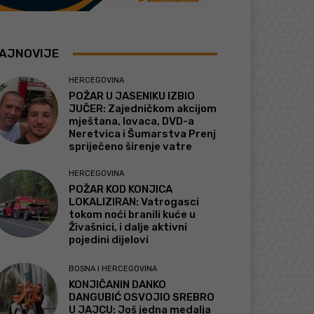
AJNOVIJE
HERCEGOVINA
POŽAR U JASENIKU IZBIO
JUČER: Zajedničkom akcijom
mještana, lovaca, DVD-a
Neretvica i Šumarstva Prenj
spriječeno širenje vatre
HERCEGOVINA
POŽAR KOD KONJICA
LOKALIZIRAN: Vatrogasci
tokom noći branili kuće u
Živašnici, i dalje aktivni
pojedini dijelovi
BOSNA I HERCEGOVINA
KONJIČANIN DANKO
DANGUBIĆ OSVOJIO SREBRO
U JAJCU: Još jedna medalja