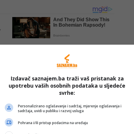
Izdavač saznajem.ba traži vaš pristanak za
upotrebu vaših osobnih podataka u sljedeće
svrhe:
vim većim američkim gradovima, uključujući New York,
Personalizirano oglašavanje i sadržaj, mjerenje oglašavanja i
sadržaja, uvidi u publiku i razvoj usluga
 su ulicama, dok su stepenice Lincoln Memoriala i
Pohrana i/ili pristup podacima na uređaju
rantima.