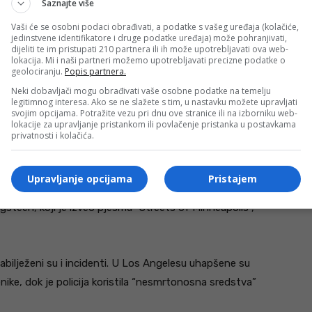
Saznajte više
je prikazuju Trumpa, potpredsjednika JD Vancea i druge
Vaši će se osobni podaci obrađivati, a podatke s vašeg uređaja (kolačiće,
jedinstvene identifikatore i druge podatke uređaja) može pohranjivati,
 i krivično procesuiranje.
dijeliti te im pristupati 210 partnera ili ih može upotrebljavati ova web-
lokacija. Mi i naši partneri možemo upotrebljavati precizne podatke o
geolociranju.
Popis partnera.
znoj državi Minnesoti, gdje su u januaru federalni
Neki dobavljači mogu obrađivati vaše osobne podatke na temelju
jana, što je izazvalo ogorčenje javnosti i pokrenulo talas
legitimnog interesa. Ako se ne slažete s tim, u nastavku možete upravljati
svojim opcijama. Potražite vezu pri dnu ove stranice ili na izborniku web-
lokacije za upravljanje pristankom ili povlačenje pristanka u postavkama
privatnosti i kolačića.
nog Kapitola u gradu Saint Paul, gdje su govorili i
Upravljanje opcijama
Pristajem
gsteen, koji je izveo pjesmu “Streets of Minneapolis”,
zabilježeni su i incidenti. U Los Angelesu uhapšene su
ike, dok je policija koristila “nesmrtonosna sredstva”