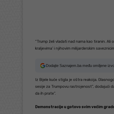
“Trump želi vladati nad nama kao tiranin. Ali
kraljevima’ i njihovim milijarderskim saveznicim
Dodajte Saznajem.ba među omiljene izv
Iz Bijele kuće stigla je oštra reakcija. Glasn
sesije za Trumpovu rastrojenost”, dodajući da s
da ih prate”.
Demonstracije u gotovo svim većim grad