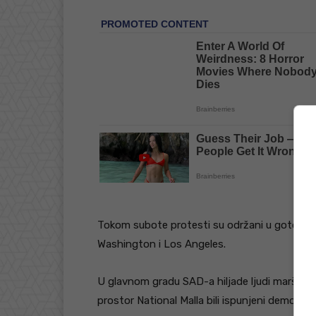
Tokom subote protesti su održani u gotovo s
Washington i Los Angeles.
U glavnom gradu SAD-a hiljade ljudi marširale
prostor National Malla bili ispunjeni demonst