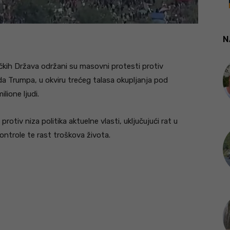
N
čkih Država održani su masovni protesti protiv
a Trumpa, u okviru trećeg talasa okupljanja pod
ilione ljudi.
otiv niza politika aktuelne vlasti, uključujući rat u
ontrole te rast troškova života.