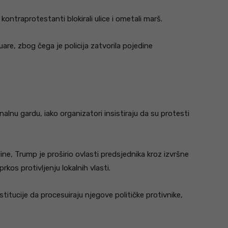
 kontraprotestanti blokirali ulice i ometali marš.
uare, zbog čega je policija zatvorila pojedine
nalnu gardu, iako organizatori insistiraju da su protesti
ine, Trump je proširio ovlasti predsjednika kroz izvršne
rkos protivljenju lokalnih vlasti.
itucije da procesuiraju njegove političke protivnike,