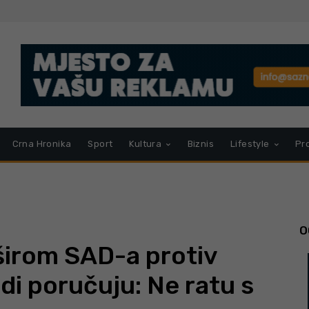
Crna Hronika
Sport
Kultura
Biznis
Lifestyle
Pr
O
širom SAD-a protiv
udi poručuju: Ne ratu s