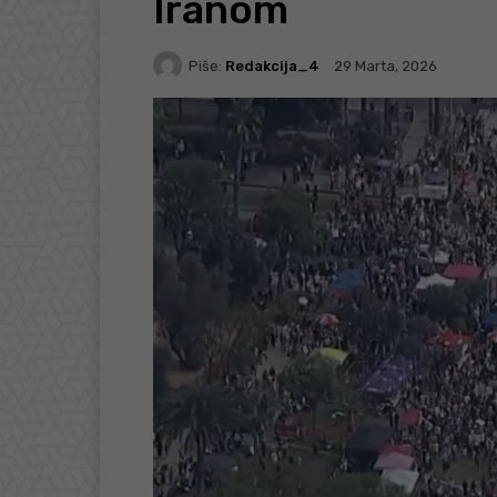
Iranom
Piše:
Redakcija_4
29 Marta, 2026