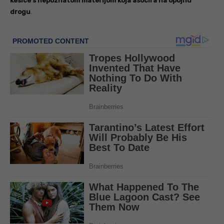
kesice s nepoznatom materijom koja asocira na opojnu
drogu
.