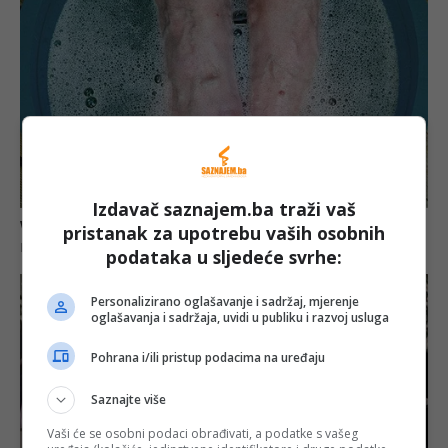
Izdavač saznajem.ba traži vaš
pristanak za upotrebu vaših osobnih
podataka u sljedeće svrhe:
Personalizirano oglašavanje i sadržaj, mjerenje
oglašavanja i sadržaja, uvidi u publiku i razvoj usluga
Pohrana i/ili pristup podacima na uređaju
Saznajte više
Vaši će se osobni podaci obrađivati, a podatke s vašeg