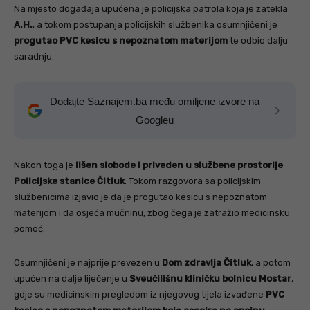
Na mjesto događaja upućena je policijska patrola koja je zatekla
A.H.
, a tokom postupanja policijskih službenika osumnjičeni je
progutao PVC kesicu s nepoznatom materijom
te odbio dalju
saradnju.
Dodajte Saznajem.ba među omiljene izvore na
Googleu
Nakon toga je
lišen slobode i priveden u službene prostorije
Policijske stanice Čitluk
. Tokom razgovora sa policijskim
službenicima izjavio je da je progutao kesicu s nepoznatom
materijom i da osjeća mučninu, zbog čega je zatražio medicinsku
pomoć.
Osumnjičeni je najprije prevezen u
Dom zdravlja Čitluk
, a potom
upućen na dalje liječenje u
Sveučilišnu kliničku bolnicu Mostar
,
gdje su medicinskim pregledom iz njegovog tijela izvađene
PVC