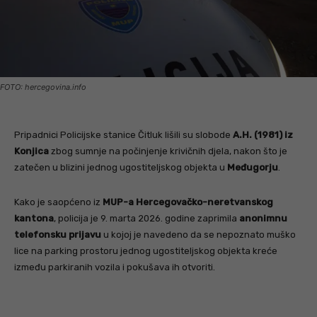
FOTO: hercegovina.info
Pripadnici Policijske stanice Čitluk lišili su slobode
A.H. (1981) iz
Konjica
zbog sumnje na počinjenje krivičnih djela, nakon što je
zatečen u blizini jednog ugostiteljskog objekta u
Međugorju
.
Kako je saopćeno iz
MUP-a Hercegovačko-neretvanskog
kantona
, policija je 9. marta 2026. godine zaprimila
anonimnu
telefonsku prijavu
u kojoj je navedeno da se nepoznato muško
lice na parking prostoru jednog ugostiteljskog objekta kreće
između parkiranih vozila i pokušava ih otvoriti.