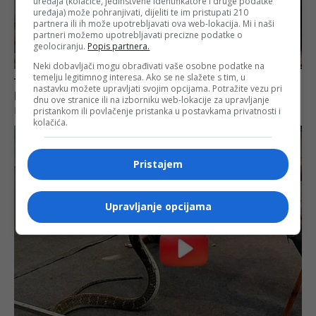
uređaja (kolačiće, jedinstvene identifikatore i druge podatke
uređaja) može pohranjivati, dijeliti te im pristupati 210
partnera ili ih može upotrebljavati ova web-lokacija. Mi i naši
partneri možemo upotrebljavati precizne podatke o
geolociranju.
Popis partnera.
Neki dobavljači mogu obrađivati vaše osobne podatke na
temelju legitimnog interesa. Ako se ne slažete s tim, u
nastavku možete upravljati svojim opcijama. Potražite vezu pri
dnu ove stranice ili na izborniku web-lokacije za upravljanje
pristankom ili povlačenje pristanka u postavkama privatnosti i
kolačića.
Pristajem
Upravljanje opcijama