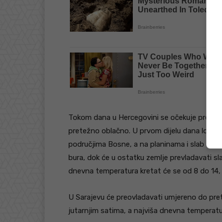
Tokom dana u Hercegovini se očekuje pretežn
pretežno oblačno. U prvom dijelu dana lokaln
područjima Bosne, a na planinama i slab snij
bura, dok će u ostatku zemlje prevladavati sla
dnevna temperatura kretat će se od 8 do 14, n
U Sarajevu će preovladavati umjereno do pre
jutarnjim satima, a najviša dnevna temperatu