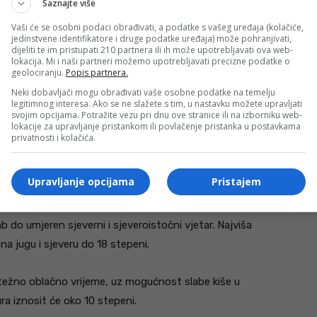
Saznajte više
Vaši će se osobni podaci obrađivati, a podatke s vašeg uređaja (kolačiće,
jedinstvene identifikatore i druge podatke uređaja) može pohranjivati,
dijeliti te im pristupati 210 partnera ili ih može upotrebljavati ova web-
lokacija. Mi i naši partneri možemo upotrebljavati precizne podatke o
geolociranju.
Popis partnera.
Neki dobavljači mogu obrađivati vaše osobne podatke na temelju
legitimnog interesa. Ako se ne slažete s tim, u nastavku možete upravljati
svojim opcijama. Potražite vezu pri dnu ove stranice ili na izborniku web-
lokacije za upravljanje pristankom ili povlačenje pristanka u postavkama
privatnosti i kolačića.
o sunčano vrijeme, dok će u Bosni biti umjereno do
Upravljanje opcijama
Pristajem
o je moguća slaba kiša u centralnim i istočnim
eg. Na jugu i jugozapadu puhat će umjerena do pojačana
b do umjeren sjeverni i sjeveroistočni vjetar. Najviša
a jugu i sjeveru do 18 stepeni.
težno oblačno vrijeme, uz mogućnost slabe kiše u
ra iznosit će oko 10 stepeni.