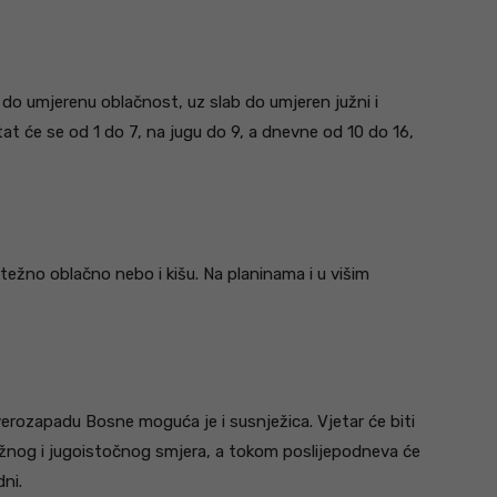
 do umjerenu oblačnost, uz slab do umjeren južni i
at će se od 1 do 7, na jugu do 9, a dnevne od 10 do 16,
težno oblačno nebo i kišu. Na planinama i u višim
erozapadu Bosne moguća je i susnježica. Vjetar će biti
užnog i jugoistočnog smjera, a tokom poslijepodneva će
dni.