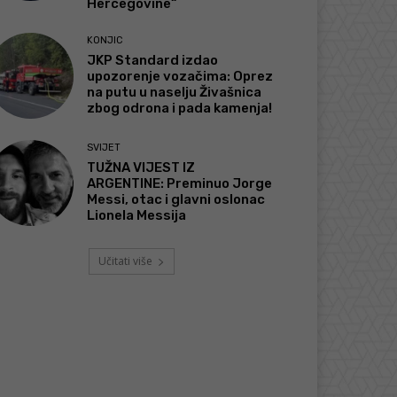
Hercegovine“
KONJIC
JKP Standard izdao
upozorenje vozačima: Oprez
na putu u naselju Živašnica
zbog odrona i pada kamenja!
SVIJET
TUŽNA VIJEST IZ
ARGENTINE: Preminuo Jorge
Messi, otac i glavni oslonac
Lionela Messija
Učitati više