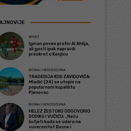
AJNOVIJE
SPORT
Igman poveo protiv Al Ahlija,
ali gosti ipak napravili
preokret u Konjicu
BOSNA I HERCEGOVINA
TRAGEDIJA KOD ZAVIDOVIĆA:
Mladić (24) se utopio na
popularnom kupalištu
Pjenovac
BOSNA I HERCEGOVINA
HELEZ ŽESTOKO ODGOVORIO
DODIKU I VUČIĆU: „Neću
šutjeti kada se udara na
suverenitet Bosne i