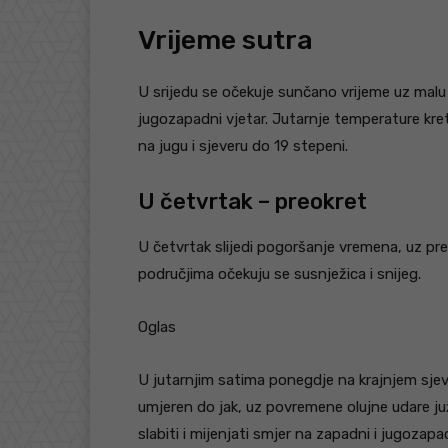
Vrijeme sutra
U srijedu se očekuje sunčano vrijeme uz malu
jugozapadni vjetar. Jutarnje temperature kret
na jugu i sjeveru do 19 stepeni.
U četvrtak – preokret
U četvrtak slijedi pogoršanje vremena, uz pre
područjima očekuju se susnježica i snijeg.
Oglas
U jutarnjim satima ponegdje na krajnjem sjev
umjeren do jak, uz povremene olujne udare j
slabiti i mijenjati smjer na zapadni i jugozapa