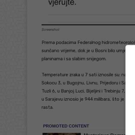
Screenshot
Prema podacima Federalnog hidrometeorološk
sunčano vrijeme, dok je u Bosni bilo umjere
planinama i sa slabim snijegom.
Temperature zraka u 7 sati iznosile su: na Bjel
Sokocu 3, u Bugojnu, Livnu, Prijedoru i Sansko
Tuzli 6, u Banjoj Luci, Bijeljini i Trebinju 7, 
u Sarajevu iznosio je 944 milibara, što je za
rasta.