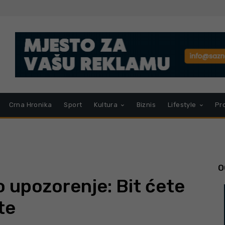
Crna Hronika
Sport
Kultura
Biznis
Lifestyle
Pr
O
o upozorenje: Bit ćete
te