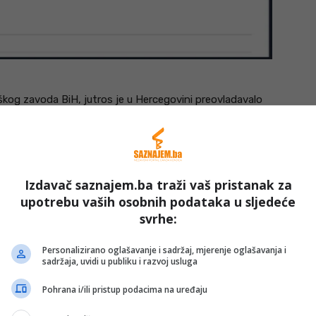
og zavoda BiH, jutros je u Hercegovini preovladavalo
no do pretežno oblačno, ponegdje sa slabom kišom, a na
ašnici -4 stepena, u Drvaru 1, na Ivan Sedlu 2, u Bihaću i
Izdavač saznajem.ba traži vaš pristanak za
m Mostu 4, u Sarajevu i Zenici 5, u Doboju, Srebrenici i
upotrebu vaših osobnih podataka u sljedeće
u Gradačcu 9, te u Mostaru 12 stepeni. Atmosferski pritisak
svrhe:
 2 milibara više od normalnog, uz tendenciju laganog
Personalizirano oglašavanje i sadržaj, mjerenje oglašavanja i
sadržaja, uvidi u publiku i razvoj usluga
Pohrana i/ili pristup podacima na uređaju