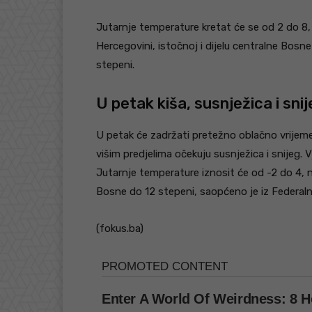
Jutarnje temperature kretat će se od 2 do 8, 
Hercegovini, istočnoj i dijelu centralne Bosn
stepeni.
U petak kiša, susnježica i snij
U petak će zadržati pretežno oblačno vrijeme 
višim predjelima očekuju susnježica i snijeg. V
Jutarnje temperature iznosit će od -2 do 4, n
Bosne do 12 stepeni, saopćeno je iz Federa
(fokus.ba)