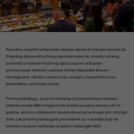
Narodna skupština Republike Srpske danas bi trebala razmatrati
Prijedlog dopuna Krivičnog zakonika kojim se, između ostalog,
predviđa uvođenje krivičnog djela za javno isticanje i
promoviranje simbola i zastave Armije Republike Bosne i
Hercegovine. Ukoliko zakon bude usvojen, za prekršioce su
predviđene zatvorske kazne.
Prema prijedlogu, za javno isticanje ili promoviranje zastave i
simbola Armije RBiH mogla bi biti izrečena kazna zatvora do tri
godine, dok bi u određenim okolnostima kazne mogle biti i strožije.
Istim zakonskim prijedlogom predviđene su i odredbe koje se
odnose na javno veličanje ustaštva i ideologije NDH.