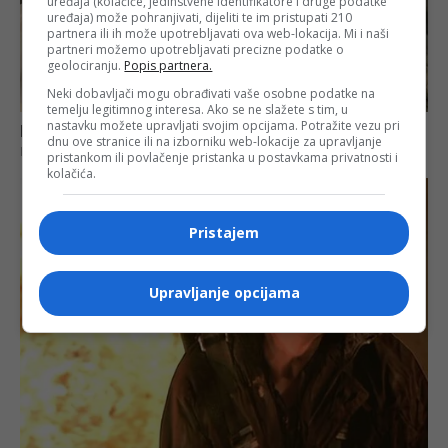
uređaja (kolačiće, jedinstvene identifikatore i druge podatke
uređaja) može pohranjivati, dijeliti te im pristupati 210
partnera ili ih može upotrebljavati ova web-lokacija. Mi i naši
partneri možemo upotrebljavati precizne podatke o
geolociranju.
Popis partnera.
Neki dobavljači mogu obrađivati vaše osobne podatke na
temelju legitimnog interesa. Ako se ne slažete s tim, u
nastavku možete upravljati svojim opcijama. Potražite vezu pri
dnu ove stranice ili na izborniku web-lokacije za upravljanje
pristankom ili povlačenje pristanka u postavkama privatnosti i
kolačića.
Pristajem
Upravljanje opcijama