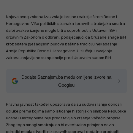
Najava ovog zakona izazvala je brojne reakcije širom Bosne i
Hercegovine. Više političkih stranaka i pravnih stručnjaka smatra
da bi ovakve izmjene mogle biti u suprotnosti s Ustavom BiH i
državnim Zakonom o odbrani, podsjećajući da Oružane snage BiH
kroz sistem pješadijskih pukova baštine tradiciju nekadašnje
Armije Republike Bosne i Hercegovine. U slučaju usvajanja
zakona, najavljene su apelacije pred Ustavnim sudom BiH.
Dodajte Saznajem.ba među omiljene izvore na
Googleu
Pravna javnost također upozorava da su sudovi i ranije donosili
odluke prema kojima samo isticanje historijskih simbola Republike
Bosne i Hercegovine nije predstavljalo kršenje važećih propisa.
Zbog toga mnogi smatraju da bi eventualna primjena novih
odredbi mogla otvoriti niz pravnih sporova i dodatno produbiti