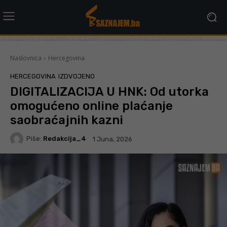
Naslovnica
Hercegovina
HERCEGOVINA
IZDVOJENO
DIGITALIZACIJA U HNK: Od utorka
omogućeno online plaćanje
saobraćajnih kazni
Piše:
Redakcija_4
1 Juna, 2026