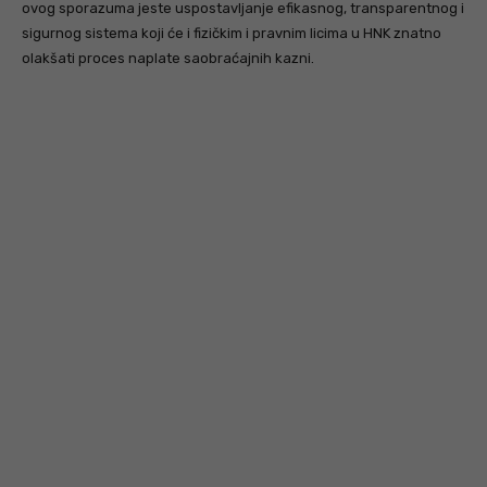
ovog sporazuma jeste uspostavljanje efikasnog, transparentnog i
sigurnog sistema koji će i fizičkim i pravnim licima u HNK znatno
olakšati proces naplate saobraćajnih kazni.