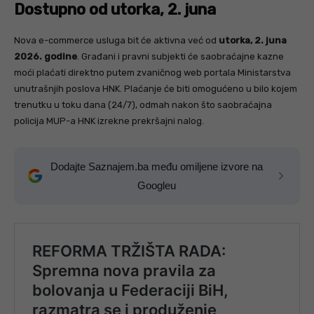
Dostupno od utorka, 2. juna
Nova e-commerce usluga bit će aktivna već od
utorka, 2. juna
2026. godine
. Građani i pravni subjekti će saobraćajne kazne
moći plaćati direktno putem zvaničnog web portala Ministarstva
unutrašnjih poslova HNK. Plaćanje će biti omogućeno u bilo kojem
trenutku u toku dana (24/7), odmah nakon što saobraćajna
policija MUP-a HNK izrekne prekršajni nalog.
Dodajte Saznajem.ba među omiljene izvore na
Googleu