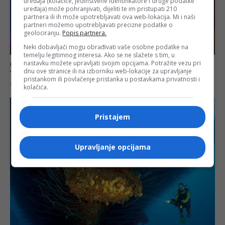
uređaja (kolačiće, jedinstvene identifikatore i druge podatke
uređaja) može pohranjivati, dijeliti te im pristupati 210
partnera ili ih može upotrebljavati ova web-lokacija. Mi i naši
partneri možemo upotrebljavati precizne podatke o
geolociranju.
Popis partnera.
Neki dobavljači mogu obrađivati vaše osobne podatke na
temelju legitimnog interesa. Ako se ne slažete s tim, u
nastavku možete upravljati svojim opcijama. Potražite vezu pri
dnu ove stranice ili na izborniku web-lokacije za upravljanje
pristankom ili povlačenje pristanka u postavkama privatnosti i
kolačića.
Pristajem
Upravljanje opcijama