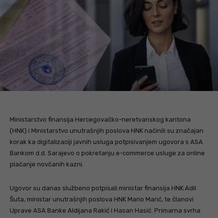
Ministarstvo finansija Hercegovačko-neretvanskog kantona
(HNK) i Ministarstvo unutrašnjih poslova HNK načinili su značajan
korak ka digitalizaciji javnih usluga potpisivanjem ugovora s ASA
Bankom d.d. Sarajevo o pokretanju e-commerce usluge za online
plaćanje novčanih kazni.
Ugovor su danas službeno potpisali ministar finansija HNK Adil
Šuta, ministar unutrašnjih poslova HNK Mario Marić, te članovi
Uprave ASA Banke Aldijana Rakić i Hasan Hasić. Primarna svrha