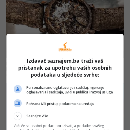
Izdavač saznajem.ba traži vaš
pristanak za upotrebu vaših osobnih
podataka u sljedeće svrhe:
Personalizirano oglašavanje i sadržaj, mjerenje
oglašavanja i sadržaja, uvidi u publiku i razvoj usluga
Pohrana i/ili pristup podacima na uređaju
Saznajte više
Vaši će se osobni podaci obrađivati, a podatke s vašeg