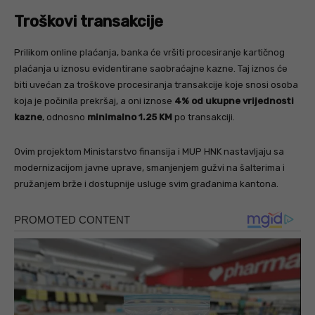
Troškovi transakcije
Prilikom online plaćanja, banka će vršiti procesiranje kartičnog
plaćanja u iznosu evidentirane saobraćajne kazne. Taj iznos će
biti uvećan za troškove procesiranja transakcije koje snosi osoba
koja je počinila prekršaj, a oni iznose
4% od ukupne vrijednosti
kazne
, odnosno
minimalno 1.25 KM
po transakciji.
Ovim projektom Ministarstvo finansija i MUP HNK nastavljaju sa
modernizacijom javne uprave, smanjenjem gužvi na šalterima i
pružanjem brže i dostupnije usluge svim građanima kantona.